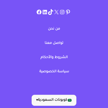
instagram.com/allcouponat
facebook
linkedin
TikTok
twitter
pinterest
من نحن
تواصل معنا
الشروط والأحكام
سياسة الخصوصية
كوبونات السعودية
▾