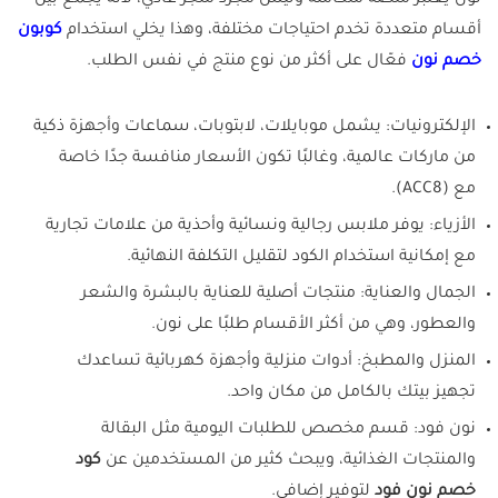
نون يعتبر منصة متكاملة وليس مجرد متجر عادي، لأنه يجمع بين
أقسام متعددة تخدم احتياجات مختلفة، وهذا يخلي استخدام
كوبون
خصم نون
فعّال على أكثر من نوع منتج في نفس الطلب.
الإلكترونيات: يشمل موبايلات، لابتوبات، سماعات وأجهزة ذكية
من ماركات عالمية، وغالبًا تكون الأسعار منافسة جدًا خاصة
مع (ACC8).
الأزياء: يوفر ملابس رجالية ونسائية وأحذية من علامات تجارية
مع إمكانية استخدام الكود لتقليل التكلفة النهائية.
الجمال والعناية: منتجات أصلية للعناية بالبشرة والشعر
والعطور، وهي من أكثر الأقسام طلبًا على نون.
المنزل والمطبخ: أدوات منزلية وأجهزة كهربائية تساعدك
تجهيز بيتك بالكامل من مكان واحد.
نون فود: قسم مخصص للطلبات اليومية مثل البقالة
والمنتجات الغذائية، ويبحث كثير من المستخدمين عن
كود
خصم نون فود
لتوفير إضافي.