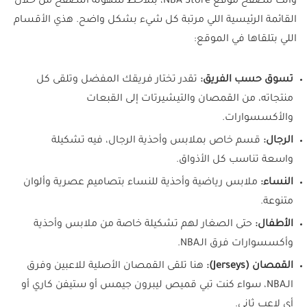
وأنت تتصفح موقع NBA Store، بتلاحظ سهولة التصفح من خلال
القائمة الرئيسية اللي مرتبة كل شيء بشكل واضح. هذي الأقسام
اللي بتلقاها في الموقع:
تسوق حسب الفريق:
تقدر تختار فريقك المفضل وتلقى كل
منتجاته، من القمصان والتيشيرتات إلى القبعات
والأكسسوارات.
الرجال:
قسم خاص بملابس وأحذية الرجال، فيه تشكيلة
واسعة تناسب كل الأذواق.
النساء:
ملابس رياضية وأحذية للنساء بتصاميم عصرية وألوان
متنوعة.
الأطفال:
حتى الصغار لهم تشكيلة خاصة من ملابس وأحذية
وأكسسوارات فرق الـNBA.
القمصان (Jerseys):
هنا تلقى القمصان الأصلية للاعبين وفرق
الـNBA، سواء كنت تبي قميص ليبرون جيمس أو ستيفن كاري أو
أي لاعب ثاني.