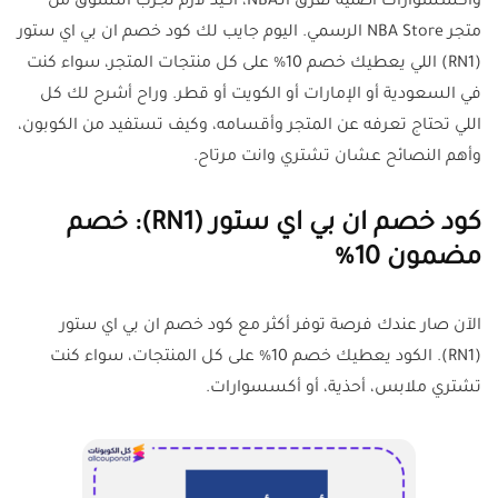
وأكسسوارات أصلية لفرق الـNBA، أكيد لازم تجرب التسوق من
متجر NBA Store الرسمي. اليوم جايب لك كود خصم ان بي اي ستور
(RN1) اللي يعطيك خصم 10% على كل منتجات المتجر، سواء كنت
في السعودية أو الإمارات أو الكويت أو قطر. وراح أشرح لك كل
اللي تحتاج تعرفه عن المتجر وأقسامه، وكيف تستفيد من الكوبون،
وأهم النصائح عشان تشتري وانت مرتاح.
كود خصم ان بي اي ستور (RN1): خصم
مضمون 10%
الآن صار عندك فرصة توفر أكثر مع كود خصم ان بي اي ستور
(RN1). الكود يعطيك خصم 10% على كل المنتجات، سواء كنت
تشتري ملابس، أحذية، أو أكسسوارات.