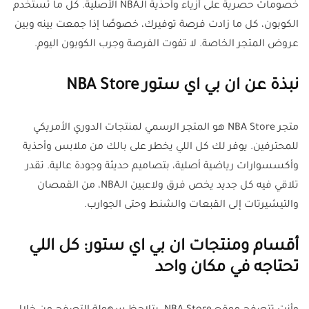
خصومات حصرية على أزياء وأحذية الـNBA الأصلية. كل ما تستخدم
الكوبون، كل ما زادت فرصة توفيرك، خصوصًا إذا جمعت بينه وبين
عروض المتجر الخاصة. لا تفوت الفرصة وجرب الكوبون اليوم.
نبذة عن ان بي اي ستور NBA Store
متجر NBA Store هو المتجر الرسمي لمنتجات الدوري الأمريكي
للمحترفين. يوفر لك كل اللي يخطر على بالك من ملابس وأحذية
وأكسسوارات رياضية أصلية، بتصاميم حديثة وجودة عالية. تقدر
تلاقي فيه كل جديد يخص فرق ولاعبين الـNBA، من القمصان
والتيشيرتات إلى القبعات والشنط وحتى الجوارب.
أقسام ومنتجات ان بي اي ستور: كل اللي
تحتاجه في مكان واحد