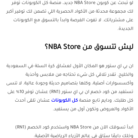
لو تبحث عن كوبون NBA Store جديد، منصة كل الكوبونات توفر
لك مجموعة محدثة من الأكواد الحصرية اللي تضمن لك توفير أكبر
على مشترياتك. لا تفوت الفرصة وابدأ بالتسوق مع الكوبونات
الجديدة.
ليش تتسوق من NBA Store؟
ان بي اي ستور هو المكان الأول لعشاق كرة السلة في السعودية
والخليج. تقدر تلاقي كل شيء تحتاجه من ملابس وأحذية
وأكسسوارات أصلية، وكلها بتصاميم حديثة وجودة عالية. لا تنسى
تستفيد من كود خصم ان بي اي ستور (RN1) عشان توفر 10% على
كل طلبك. ودايم تابع منصة
كل الكوبونات
عشان تلقى أحدث
الأكواد والعروض وتكون أول من يستفيد.
ابدأ تسوقك الآن من NBA Store واستخدم كود الخصم (RN1)
وخلك دايمًا سبّاق في عالم الأزياء الرياضية الأصلية.