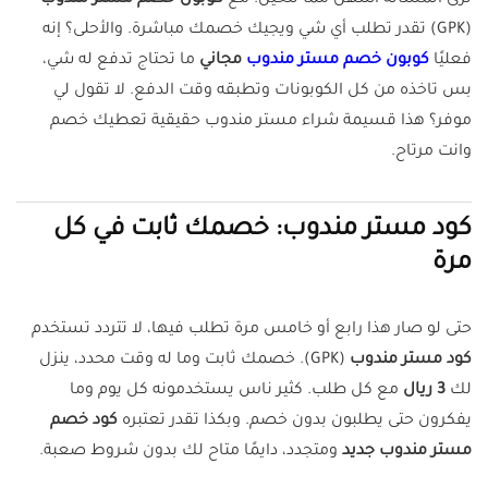
ترى المسألة أسهل مما تتخيل. مع
كوبون خصم مستر مندوب
(GPK) تقدر تطلب أي شي ويجيك خصمك مباشرة. والأحلى؟ إنه
فعليًا
كوبون خصم مستر مندوب
مجاني
ما تحتاج تدفع له شي،
بس تاخذه من كل الكوبونات وتطبقه وقت الدفع. لا تقول لي
موفر؟ هذا قسيمة شراء مستر مندوب حقيقية تعطيك خصم
وانت مرتاح.
كود مستر مندوب: خصمك ثابت في كل
مرة
حتى لو صار هذا رابع أو خامس مرة تطلب فيها، لا تتردد تستخدم
كود مستر مندوب
(GPK). خصمك ثابت وما له وقت محدد، ينزل
لك
3 ريال
مع كل طلب. كثير ناس يستخدمونه كل يوم وما
يفكرون حتى يطلبون بدون خصم. وبكذا تقدر تعتبره
كود خصم
مستر مندوب جديد
ومتجدد، دايمًا متاح لك بدون شروط صعبة.