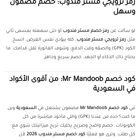
رمز ترويجي مستر مندوب: خصم مضمون
وسهل
لو سألت عن
رمز خصم مستر مندوب
أو حتى سمعته بمسمى ثاني
مثل
رمز ترويجي مستر مندوب
، كله بيؤدي نفس الغرض. انسخ
الكود (GPK) والصقه وقت الدفع، وشوف الفاتورة تقل قدامك. ما
يحتاج ذاك الذكاء أو الجهد. خصم سريع وجاهز.
كود خصم Mr Mandoob: من أقوى الأكواد
في السعودية
تبي
كود خصم Mr Mandoob
مضمون يشتغل في
السعودية
وين
ما كنت؟ خذه من عندنا (GPK) واللي مأخوذ مباشرة من كل
الكوبونات. خصم واضح وصريح يخليك تريح ميزانيتك شوي مع
كل طلب. وترى هو فعليًا
كود خصم مستر مندوب 2026
لأن