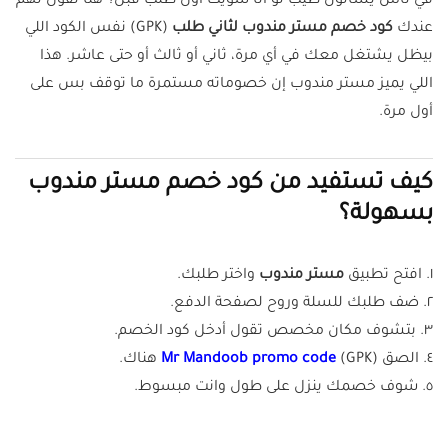
في ناس يسألون طيب لو أنا سويت أول طلب قبل؟ هنا نقول لهم
عندك
كود خصم مستر مندوب لثاني طلب
(GPK) نفس الكود اللي
بيظل يشتغل معك في أي مرة، ثاني أو ثالث أو حتى عاشر. هذا
اللي يميز مستر مندوب إن خصوماته مستمرة ما توقف بس على
أول مرة.
كيف تستفيد من كود خصم مستر مندوب
بسهولة؟
١. افتح تطبيق
مستر مندوب
واختر طلبك.
٢. ضف طلبك للسلة وروح لصفحة الدفع.
٣. بتشوف مكان مخصص تقول أدخل كود الخصم.
٤. الصق
(GPK) هناك.
Mr Mandoob promo code
٥. شوف خصمك ينزل على طول وانت مبسوط.