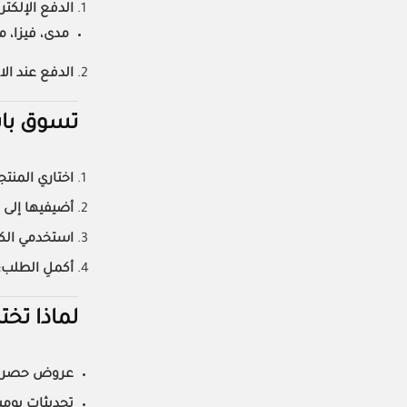
الدفع الإلكتر
مدى، فيزا، م
الدفع عند الا
تسوق باستخد
اختاري المنتج
أضيفيها إلى 
استخدمي الكود (UPONAT
أكملِ الطلب:
لماذا تخت
عروض حصرية
تحديثات يومي