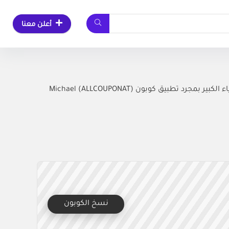
أعلن معنا
نقدم أجدد كود خصم مايكل كورس فريد يخفض من إجمالي المشتريات من عالم الازياء الكبير بمجرد تطبيق كوبون (ALLCOUPONAT) Michael
نسخ الكوبون