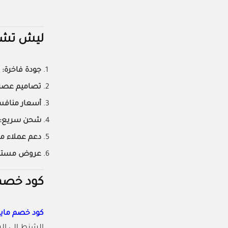
ليش تشت
جودة فاخرة:
م
تصاميم عصري
أسعار منافس
شحن سريع:
دعم عملاء مت
عروض مستم
كود خصم مايكل كور
كود خصم ماي
الشنط إلى الس