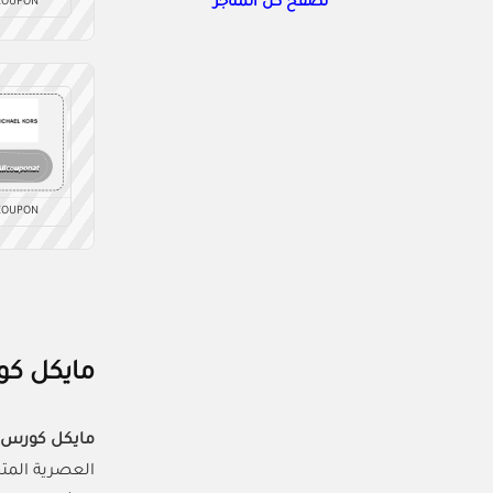
تصفح كل المتاجر
COUPON
COUPON
مايكل كورس: خصم 10% 
مايكل كورس
العصرية المت