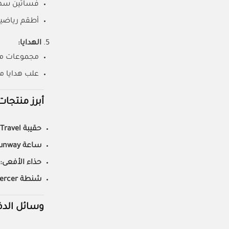
فساتين سهر
أطقم رياضية
الهدايا:
مجموعات مك
علب هدايا م
أبرز منتجا
حقيبة Jet Set Travel:
ساعة Runway:
حذاء الأفعى:
شنطة Mercer الصغيرة:
وسائل الد