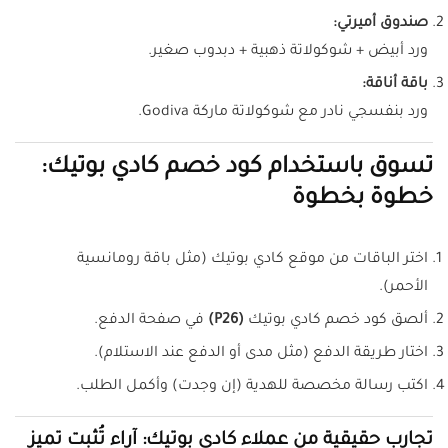
صندوق أميرتي:
ورد أبيض + شوكولاتة ذهبية + دبدوب صغير.
باقة أناقة:
ورد بنفسجي نادر مع شوكولاتة ماركة Godiva.
تسوق باستخدام كود خصم كادي بوتيك:
خطوة بخطوة
اختر الباقات من موقع كادي بوتيك (مثل باقة رومانسية
الأحمر).
ألصق كود خصم كادي بوتيك
(P26)
في صفحة الدفع.
اختار طريقة الدفع (مثل مدى أو الدفع عند الاستلام).
اكتب رسالة مخصصة للهدية (إن وجدت) وأكمل الطلب.
تجارب حقيقية من عملاء كادي بوتيك: آراء تُثبت تميز