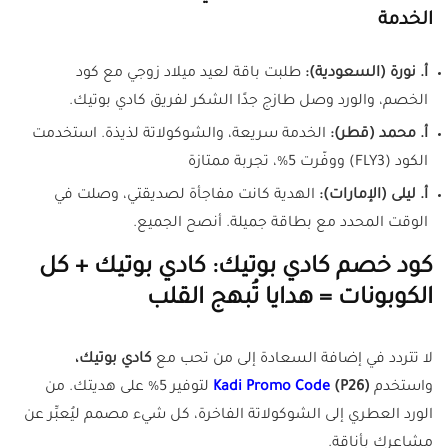
الخدمة
أ. نورة (السعودية):
طلبت باقة لعيد ميلاد زوجي مع كود
الخصم، والورد وصل طازج جدًا الشكر لفريق كادي بوتيك.
أ. محمد (قطر):
الخدمة سريعة، والشوكولاتة لذيذة. استخدمت
الكود (FLY3) ووفّرت 5%، تجربة ممتازة
أ. ليلى (الإمارات):
الهدية كانت مفاجأة لصديقتي، وصلت في
الوقت المحدد مع بطاقة جميلة. أنصح الجميع.
كود خصم كادي بوتيك: كادي بوتيك + كل
الكوبونات = هدايا تُبهج القلب
لا تتردد في إضافة السعادة إلى من تحب مع
كادي بوتيك،
واستخدم
(P26)
Kadi Promo Code
لتوفير 5% على هديتك. من
الورد العطري إلى الشوكولاتة الفاخرة، كل شيء مصمم ليُعبِّر عن
مشاعرك بأناقة.