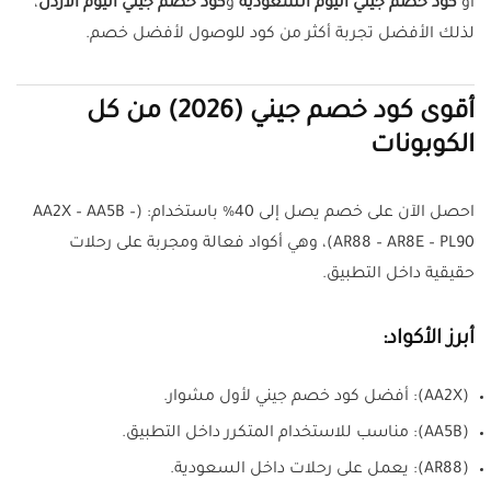
أو
كود خصم جيني اليوم السعودية
و
كود خصم جيني اليوم الأردن
،
لذلك الأفضل تجربة أكثر من كود للوصول لأفضل خصم.
أقوى كود خصم جيني (2026) من كل
الكوبونات
احصل الآن على خصم يصل إلى 40% باستخدام: (AA2X – AA5B –
AR88 – AR8E – PL90)، وهي أكواد فعالة ومجربة على رحلات
حقيقية داخل التطبيق.
أبرز الأكواد:
(AA2X): أفضل كود خصم جيني لأول مشوار.
(AA5B): مناسب للاستخدام المتكرر داخل التطبيق.
(AR88): يعمل على رحلات داخل السعودية.