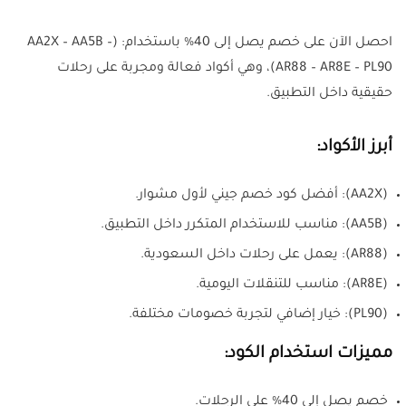
احصل الآن على خصم يصل إلى 40% باستخدام: (AA2X – AA5B –
AR88 – AR8E – PL90)، وهي أكواد فعالة ومجربة على رحلات
حقيقية داخل التطبيق.
أبرز الأكواد:
(AA2X): أفضل كود خصم جيني لأول مشوار.
(AA5B): مناسب للاستخدام المتكرر داخل التطبيق.
(AR88): يعمل على رحلات داخل السعودية.
(AR8E): مناسب للتنقلات اليومية.
(PL90): خيار إضافي لتجربة خصومات مختلفة.
مميزات استخدام الكود:
خصم يصل إلى 40% على الرحلات.