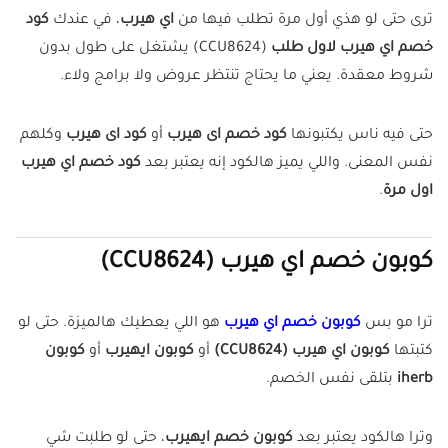
ترى حتى لو هذي أول مرة تطلب فيها من
اي هيرب
، في عندك
كود
خصم اي هيرب لاول طلب
(CCU8624) يشتغل على طول بدون
شروط معقدة. يعني ما يحتاج تنتظر عروض ولا برامج ولاء.
حتى فيه ناس يكتبونها
كود خصم اى هيرب
أو
كود اى هيرب
وكلهم
نفس المعنى. واللي يميز هالكود إنه يعتبر بعد
كود خصم اي هيرب
اول مرة
.
كوبون خصم اي هيرب (CCU8624)
ترا مو بس
كوبون خصم اي هيرب
هو اللي يعطيك هالميزة. حتى لو
كتبتها
كوبون اي هيرب (CCU8624)
أو
كوبون ايهيرب
أو
كوبون
iherb
بتلقى نفس الخصم.
وترا هالكود يعتبر بعد
كوبون خصم ايهيرب
، حتى لو طلبت شي