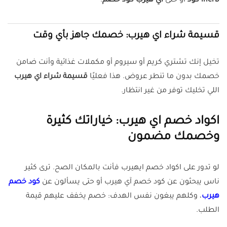
iherb كود
أو حتى
اي هيرب كود خصم
.
قسيمة شراء اي هيرب: خصمك جاهز بأي وقت
تخيل إنك تشتري كريم أو سيروم أو مكملات غذائية وأنت ضامن
خصمك بدون ما تنطر عروض. هذا فعليًا
قسيمة شراء اي هيرب
اللي تخليك توفر من غير انتظار.
اكواد خصم اي هيرب: خياراتك كثيرة
وخصمك مضمون
لو تدور على اكواد خصم ايهيرب فأنت بالمكان الصح. ترى كثير
ناس يبحثون عن كود خصم آي هيرب أو حتى يسألون عن
كود خصم
هيرب
، وكلهم يبغون نفس الهدف: خصم يخفف عليهم قيمة
الطلب.