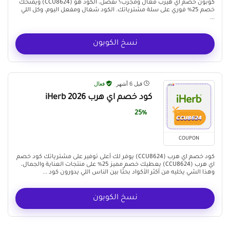
كوبون خصم اي هيرب فعال ومجرب؟ تفضل، الكود هو (CCU8624) ويمنحك
خصم 25% فوري على سلة مشترياتك. الكود شغال ومفعل اليوم، وكل اللي
...
نسخ الكوبون
قبل 6 أشهر
فعال
كود خصم اي هرب iHerb 2026
25%
COUPON
كود خصم اي هرب (CCU8624) يوفر لك أعلى توفير على مشترياتك كود خصم
اي هرب (CCU8624) يعطيك خصم مميز 25% على منتجات العناية والجمال،
وهذا الشي يخليه من أكثر الأكواد بحثًا بين الناس اللي يدورون كود ...
نسخ الكوبون