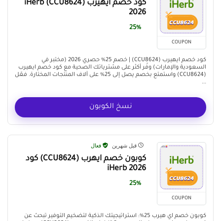
كود خصم ايهيرب (CCU8624) iHerb
2026
25%
COUPON
كود خصم ايهيرب (CCU8624) | خصم 25% حصري 2026 (مختبر في
السعودية والإمارات) وفّر أكثر على مشترياتك الصحية مع كود خصم ايهيرب
(CCU8624) واستمتع بخصم يصل إلى 25% على آلاف المنتجات المختارة. فعّل
...
نسخ الكوبون
قبل شهرين
فعال
كوبون خصم ايهرب (CCU8624) كود
iHerb 2026
25%
COUPON
كوبون خصم اي هيرب 25%: استراتيجيتك الذكية لتضخيم التوفير تبحث عن