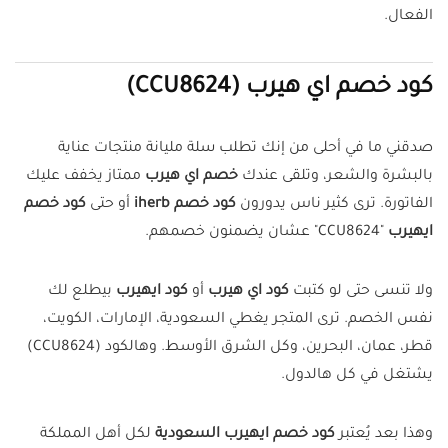
الفعال.
كود خصم اي هيرب (CCU8624)
صدقني ما في أحلى من إنك تطلب سلة مليانة منتجات عناية
بالبشرة والشعر، وتلقى عندك
خصم اي هيرب
ممتاز يخفف عليك
الفاتورة. ترى كثير ناس يدورون
كود خصم iherb
أو حتى
كود خصم
ايهيرب
"CCU8624" عشان يضمنون خصمهم.
ولا تنسى حتى لو كتبت
كود اي هيرب
أو
كود ايهيرب
بيطلع لك
نفس الخصم. ترى المتجر يغطي السعودية، الإمارات، الكويت،
قطر، عمان، البحرين، وكل الشرق الأوسط. وهالكود (CCU8624)
يشتغل في كل هالدول.
وهذا بعد يُعتبر
كود خصم ايهيرب السعودية
لكل أهل المملكة