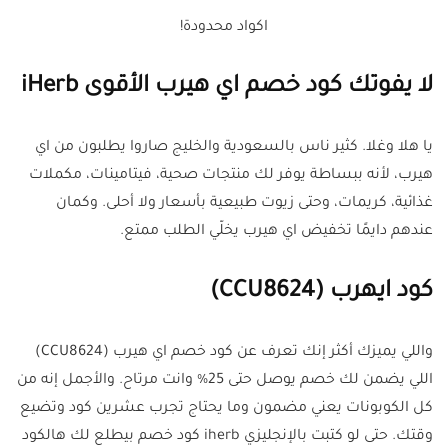
اكواد محدودة!
لا يفوتك كود خصم اي هيرب الأقوى iHerb
يا هلا وغلا. كثير ناس بالسعودية والخليج صاروا يطلبون من اي
هيرب، لأنه ببساطة يوفر لك منتجات صحية، فيتامينات، مكملات
غذائية، كريمات، وحتى زيوت طبيعية بأسعار ولا أحلى. وكمان
عندهم دايمًا تخفيض اي هيرب يخلّي الطلب ممتع.
كود ايهرب (CCU8624)
واللي يميزك أكثر إنك تعرف عن كود خصم اي هيرب (CCU8624)
اللي يضمن لك خصم يوصل حتى 25% وانت مرتاح. والأجمل إنه من
كل الكوبونات يعني مضمون وما يحتاج تجرب عشرين كود وتضيع
وقتك. حتى لو كتبت بالإنجليزي iherb كود خصم بيطلع لك هالكود