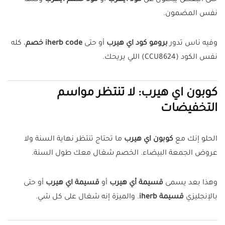
حتى البعض يبحثون عن
كود ايهرب
أو
كود خصم ايهرب
وكلها
نفس المضمون.
وفيه ناس تدور
برومو كود اي هيرب
أو حتى
iherb code خصم
، كله
نفس الكود (CCU8624) اللي يريحك.
كوبون اي هيرب: لا تنتظر مواسم
التخفيضات
الحلو إنك مع
كوبون اي هيرب
ما تحتاج تنتظر نهاية السنة ولا
عروض الجمعة البيضاء. الخصم شغال معك طول السنة.
وهذا بعد يسمى
قسيمة أي هيرب
أو
قسيمة اي هيرب
أو حتى
بالإنجليزي
قسيمة iherb
. والميزة إنه شغال على كل شي.