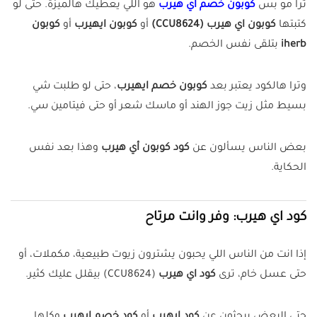
ترا مو بس
كوبون خصم اي هيرب
هو اللي يعطيك هالميزة. حتى لو
كتبتها
كوبون اي هيرب (CCU8624)
أو
كوبون ايهيرب
أو
كوبون
iherb
بتلقى نفس الخصم.
وترا هالكود يعتبر بعد
كوبون خصم ايهيرب
، حتى لو طلبت شي
بسيط مثل زيت جوز الهند أو ماسك شعر أو حتى فيتامين سي.
بعض الناس يسألون عن
كود كوبون أي هيرب
وهذا بعد نفس
الحكاية.
كود اي هيرب: وفر وانت مرتاح
إذا انت من الناس اللي يحبون يشترون زيوت طبيعية، مكملات، أو
حتى عسل خام، ترى
كود اي هيرب
(CCU8624) بيقلل عليك كثير.