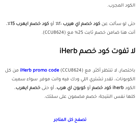
الكود المجرب.
حتى لو سألت عن
كود خصم اي هيرب ٢٠٪
أو
كود خصم ايهرب 15٪
،
أنت هنا ضامن خصم ثابت 25% مع (CCU8624).
لا تفوت كود خصم iHerb
باختصار، لا تنتظر أكثر. مع
iHerb promo code
(CCU8624) من كل
الكوبونات، تقدر تشتري اللي ودك فيه وانت موفر. سواء سميت
الكود
iherb كود خصم
أو
كوبون اي هرب
، أو حتى
خصم ايهرب
،
كلها نفس النتيجة: خصم مضمون على سلتك.
تصفح كل المتاجر