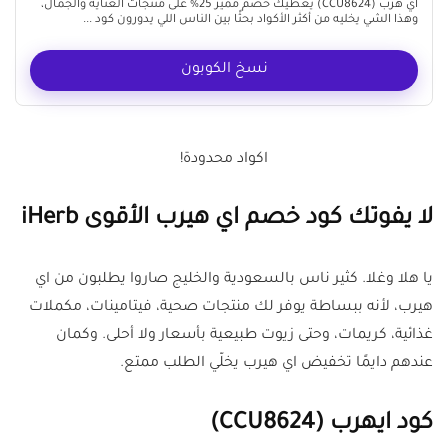
اي هرب (CCU8624) يعطيك خصم مميز 25% على منتجات العناية والجمال،
وهذا الشي يخليه من أكثر الأكواد بحثًا بين الناس اللي يدورون كود ...
نسخ الكوبون
اكواد محدودة!
لا يفوتك كود خصم اي هيرب الأقوى iHerb
يا هلا وغلا. كثير ناس بالسعودية والخليج صاروا يطلبون من اي
هيرب، لأنه ببساطة يوفر لك منتجات صحية، فيتامينات، مكملات
غذائية، كريمات، وحتى زيوت طبيعية بأسعار ولا أحلى. وكمان
عندهم دايمًا تخفيض اي هيرب يخلّي الطلب ممتع.
كود ايهرب (CCU8624)