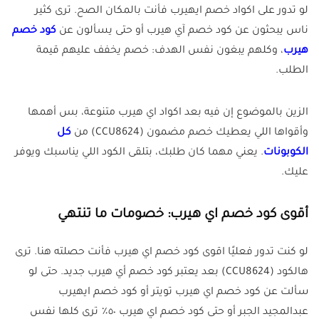
لو تدور على اكواد خصم ايهيرب فأنت بالمكان الصح. ترى كثير
ناس يبحثون عن كود خصم آي هيرب أو حتى يسألون عن
كود خصم
هيرب
، وكلهم يبغون نفس الهدف: خصم يخفف عليهم قيمة
الطلب.
الزين بالموضوع إن فيه بعد اكواد اي هيرب متنوعة، بس أهمها
وأقواها اللي يعطيك خصم مضمون (CCU8624) من
كل
الكوبونات
. يعني مهما كان طلبك، بتلقى الكود اللي يناسبك ويوفر
عليك.
أقوى كود خصم اي هيرب: خصومات ما تنتهي
لو كنت تدور فعليًا اقوى كود خصم اي هيرب فأنت حصلته هنا. ترى
هالكود (CCU8624) بعد يعتبر كود خصم أي هيرب جديد. حتى لو
سألت عن كود خصم اي هيرب تويتر أو كود خصم ايهيرب
عبدالمجيد الجبر أو حتى كود خصم اي هيرب ٥٠٪ ترى كلها نفس