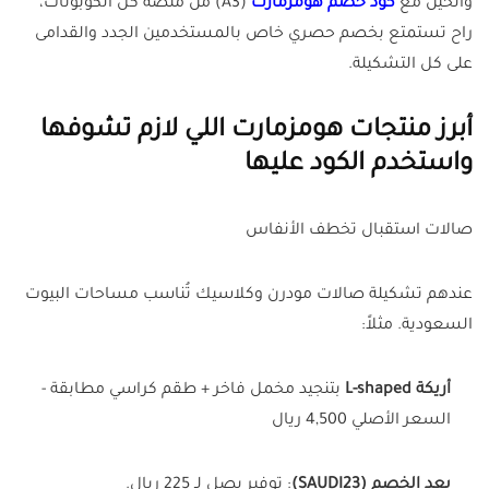
والحين مع
كود خصم هومزمارت
(A3) من منصة كل الكوبونات،
راح تستمتع بخصم حصري خاص بالمستخدمين الجدد والقدامى
على كل التشكيلة.
أبرز منتجات هومزمارت اللي لازم تشوفها
واستخدم الكود عليها
صالات استقبال تخطف الأنفاس
عندهم تشكيلة صالات مودرن وكلاسيك تُناسب مساحات البيوت
السعودية. مثلاً:
أريكة L-shaped
بتنجيد مخمل فاخر + طقم كراسي مطابقة -
السعر الأصلي 4,500 ريال
بعد الخصم (SAUDI23)
: توفير يصل لـ 225 ريال.