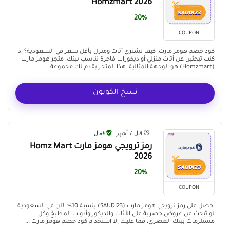
Homzmart 2026
20%
COUPON
كود خصم هومز مارت: كيف تشتري أثاث ومنزل بأقل سعر في السعودية؟ إذا
كنتِ تبحثين عن أثاث منزلي أو ديكورات فاخرة تناسب بيتك، متجر هومز مارت
(Homzmart) هو الوجهة المثالية. هذا المتجر يقدم لك مجموعة ...
نسخ الكوبون
قبل 7 أشهر
فعال
رمز ترويجي هومز مارت Homz Mart
2026
20%
COUPON
احصل على رمز ترويجي هومز مارت (SAUDI23) بنسبة 10% الآن في السعودية
لو تبحث عن عروض حصرية على الأثاث والديكور وأدوات المطبخ وكل
مستلزمات بيتك العصري، فما عليك إلا استخدام كود خصم هومز مارت ...