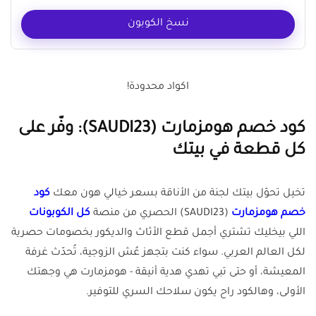
نسخ الكوبون
اكواد محدودة!
كود خصم هومزمارت (SAUDI23): وفّر على
كل قطعة في بيتك
تخيل تحوّل بيتك لجنة من الأناقة بسعر خيالي هون معك
كود
خصم هومزمارت
(SAUDI23) الحصري من منصة
كل الكوبونات
اللي بيخليك تشتري أجمل قطع الأثاث والديكور بخصومات حصرية
لكل العالم العربي. سواء كنت بتجهز عُش الزوجية، تُحدّث غرفة
المعيشة، أو حتى تبي تهدي هدية أنيقة - هومزمارت هي وجهتك
الأولى، وهالكود راح يكون سلاحك السري للتوفير.