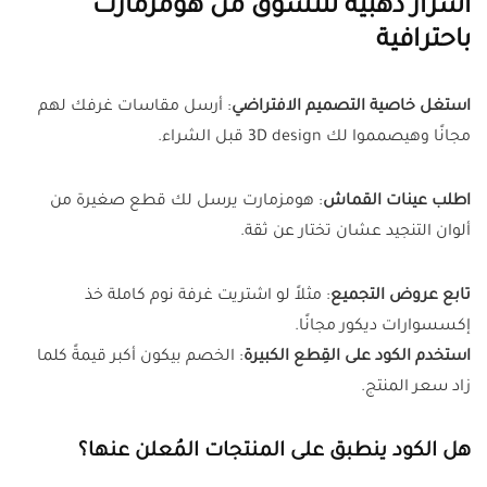
أسرار ذهبية للتسوق من هومزمارت
باحترافية
استغل خاصية التصميم الافتراضي
: أرسل مقاسات غرفك لهم
مجانًا وهيصمموا لك 3D design قبل الشراء.
اطلب عينات القماش
: هومزمارت يرسل لك قطع صغيرة من
ألوان التنجيد عشان تختار عن ثقة.
تابع عروض التجميع
: مثلاً لو اشتريت غرفة نوم كاملة خذ
إكسسوارات ديكور مجانًا.
استخدم الكود على القِطع الكبيرة
: الخصم بيكون أكبر قيمةً كلما
زاد سعر المنتج.
هل الكود ينطبق على المنتجات المُعلن عنها؟