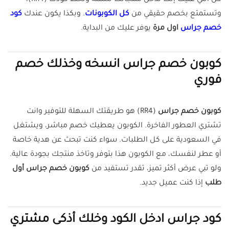
كل اللي عليك إنك تدخل منتجاتك للسلة وتحط كودك (RR4)،
وتستمتع بخصم حقيقي من
كل الكوبونات
. وبكذا يكون عندك
كود
خصم جراس
اول مرة
يوفر عليك من البداية.
كوبون خصم جراس انسخه وخذلك خصم
فوري
كوبون خصم جراس
(
RR4
) هو طريقتك السهلة للتوفير وانت
تشتري العطور الفاخرة. الكوبون يعطيك خصم مباشر، ويشتغل
في السعودية على كل الطلبات. سواء كنت تبحث عن هدية خاصة
أو عطر لنفسك، مع الكوبون هذا بتوفر وتاخذ منتجك بجودة عالية.
ولو تبي عرض أكثر تميز، تقدر تستفيد من
كوبون خصم جراس أول
طلب
إذا كنت عميل جديد.
كود جراس ادخل الكود وخلك أذكى مشتري