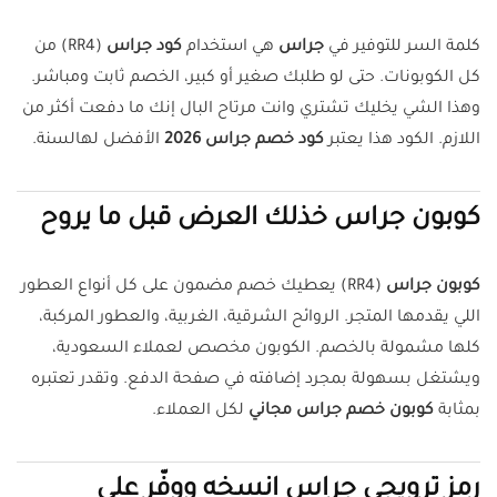
كلمة السر للتوفير في
جراس
هي استخدام
كود جراس
(RR4) من
كل الكوبونات. حتى لو طلبك صغير أو كبير، الخصم ثابت ومباشر.
وهذا الشي يخليك تشتري وانت مرتاح البال إنك ما دفعت أكثر من
اللازم. الكود هذا يعتبر
كود خصم جراس 2026
الأفضل لهالسنة.
كوبون جراس خذلك العرض قبل ما يروح
كوبون جراس
(RR4) يعطيك خصم مضمون على كل أنواع العطور
اللي يقدمها المتجر. الروائح الشرقية، الغربية، والعطور المركبة،
كلها مشمولة بالخصم. الكوبون مخصص لعملاء السعودية،
ويشتغل بسهولة بمجرد إضافته في صفحة الدفع. وتقدر تعتبره
بمثابة
كوبون خصم جراس مجاني
لكل العملاء.
رمز ترويجي جراس انسخه ووفّر على