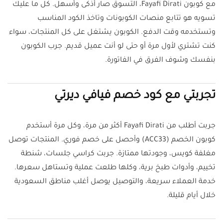
مع كوبون Fayafi Dirati، التسوق صار أذكى وأسهل. كل ما عليك
تسويه هو تتابع منصات الكوبونات وتاخذ الكود المناسب
وتستخدمه وقت الدفع. الكوبون يشتغل على كل المنتجات، سواء
كنت تشتري لأول مرة أو حتى لو أنت عميل قديم. جرب الكوبون
بنفسك وشوف الفرق في الفاتورة.
تجربتي مع كود خصم فيافي ديرتي
جربت أطلب من Fayafi Dirati أكثر من مرة، وكل مرة أستخدم
كوبون الخصم (ACC33) وأحصل على خصم فوري. المنتجات توصل
مغلفة كويس، وجودتها ممتازة. جربت كراسي جلسات، شنطة
تخييم، وأدوات طبخ برية، وكلها طلعت عملية وتستاهل سعرها.
خدمة العملاء سريعة، والتوصيل يوصل أغلب مناطق السعودية
خلال أيام قليلة.