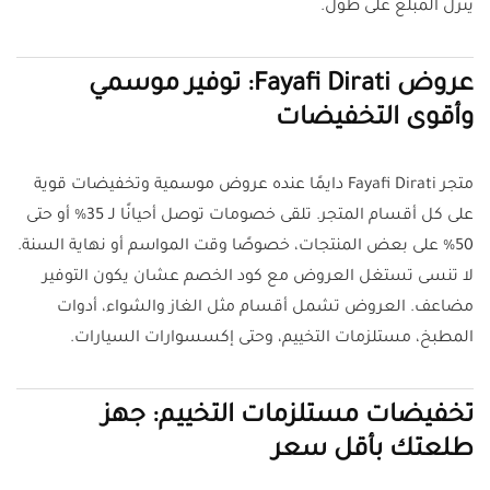
ينزل المبلغ على طول.
عروض Fayafi Dirati: توفير موسمي
وأقوى التخفيضات
متجر Fayafi Dirati دايمًا عنده عروض موسمية وتخفيضات قوية
على كل أقسام المتجر. تلقى خصومات توصل أحيانًا لـ 35% أو حتى
50% على بعض المنتجات، خصوصًا وقت المواسم أو نهاية السنة.
لا تنسى تستغل العروض مع كود الخصم عشان يكون التوفير
مضاعف. العروض تشمل أقسام مثل الغاز والشواء، أدوات
المطبخ، مستلزمات التخييم، وحتى إكسسوارات السيارات.
تخفيضات مستلزمات التخييم: جهز
طلعتك بأقل سعر