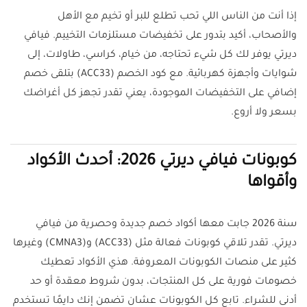
إذا أنت من الناس اللي تحب تطلع للبر أو تخيم مع الأهل
والأصحاب، أكيد بتدور على تخفيضات مستلزمات التخييم. فيافي
ديرتي يوفر لك كل شيء تحتاجه، من خيام، كراسي، طاولات، إلى
شوايات وأجهزة كهربائية. مع كود الخصم (ACC33) بتلقى خصم
إضافي على التخفيضات الموجودة، يعني تقدر تجهز كل أغراضك
بسعر ولا أروع.
كوبونات فيافي ديرتي 2026: أحدث الأكواد
وأقواها
سنة 2026 جابت معها أكواد خصم جديدة وحصرية من فيافي
ديرتي. تقدر تلاقي كوبونات فعالة مثل (ACC33) و(CMNA3) وغيرها
كثير على منصات الكوبونات المعروفة. هذي الأكواد تعطيك
خصومات فورية على كل المنتجات، بدون شروط معقدة أو حد
أدنى للشراء. تابع كل الكوبونات عشان تضمن إنك دايمًا تستخدم