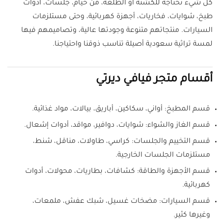
كل شيء تحتاجه للكشتة أو الطلعة، من خيام، جلسات، أدوات
طبخ، شوايات، فخاريات، أجهزة كهربائية، وحتى مستلزمات
السيارات. منتجاتهم متنوعة وجودتها عالية، وتصاميمهم فيها
لمسة تراثية سعودية أصيلة تناسب ذوقنا واحتياجنا.
أقسام متجر فيافي ديرتي
قسم المطبخ: أواني، سكاكين، أباريق، بيالات، مواد غذائية.
قسم الغاز والشواء: شوايات، دوافير، مواقد، أدوات إشعال.
قسم التخييم والجلسات: كراسي، طاولات، مناقل، شنط،
مستلزمات الجلسات الخارجية.
قسم الأجهزة والطاقة: كشافات، بطاريات، محولات، أدوات
كهربائية.
قسم السيارات: مضخات غسيل، شبك عفش، ملمعات،
وغيرها كثير.