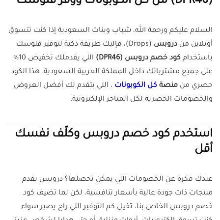
(DPR46) من كل الكوبونات ووفّر فلوسك
السلام عليكم ورحمة الله، شباب وبنات السعودية إذا كنت تتسوق
أونلاين من
دروبس
(Drops)، فإليك طريقة ذكية لتوفير فلوسك
باستخدام
كود خصم دروبس (DPR46)
اللي يقدملك تخفيض 10%
على جميع مشترياتك داخل المملكة العربية السعودية. هذا الكود
حصري من
منصة
كل الكوبونات
، اللي بتقدم لك أفضل العروض
والخصومات الحصرية لكل المتاجر الإلكترونية.
استخدم كود خصم دروبس وكلّف نفسك
أقل
عندك فكرة عن الخصومات اللي يمكن تحصلها؟ دروبس يقدم
منتجات ذات جودة عالية بأسعار تنافسية، لكن لما تضيف كود
خصم دروبس الخاص بنا، تخيل كم التوفير اللي راح يصير سواء