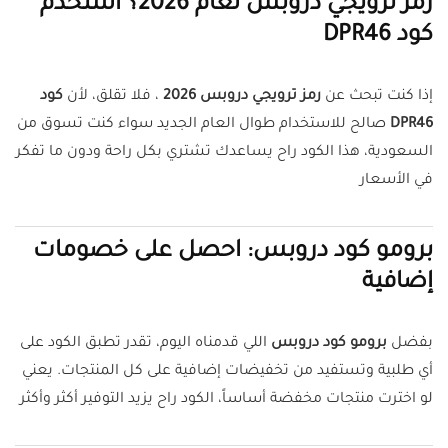
رمز ترويجي دروبس لعام 2026؟ استخدم
كود DPR46
إذا كنت تبحث عن
رمز ترويجي دروبس 2026
، فلا تقلق، لأن
كود
DPR46
صالح للاستخدام طوال العام الجديد سواء كنت تسوق من
السعودية، هذا الكود راح يساعدك تشتري بكل راحة ودون ما تفكر
في الأسعار
برومو كود دروبس: احصل على خصومات
إضافية
بفضل
برومو كود دروبس
اللي قدمناه اليوم، تقدر تطبق الكود على
أي طلبية وتستفيد من تخفيضات إضافية على كل المنتجات. يعني
لو اخترت منتجات مخفضة أساساً، الكود راح يزيد التوفير أكثر وأكثر