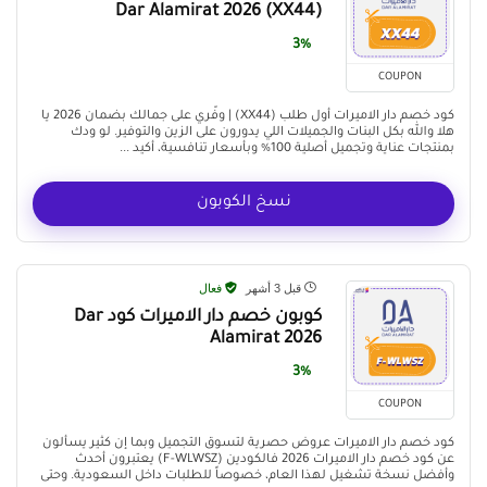
(XX44) Dar Alamirat 2026
3%
COUPON
كود خصم دار الاميرات أول طلب (XX44) | وفّري على جمالك بضمان 2026 يا
هلا والله بكل البنات والجميلات اللي يدورون على الزين والتوفير. لو ودك
بمنتجات عناية وتجميل أصلية 100% وبأسعار تنافسية، أكيد ...
نسخ الكوبون
قبل 3 أشهر
فعال
كوبون خصم دار الاميرات كود Dar
Alamirat 2026
3%
COUPON
كود خصم دار الاميرات عروض حصرية لتسوق التجميل وبما إن كثير يسألون
عن كود خصم دار الاميرات 2026 فالكودين (F-WLWSZ) يعتبرون أحدث
وأفضل نسخة تشغيل لهذا العام، خصوصاً للطلبات داخل السعودية. وحتى