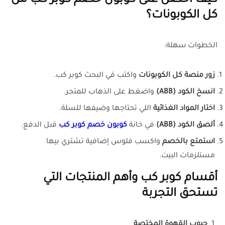
كيف أحصل على كوبون خصم كوبر كب من
كل الكوبونات؟
الخطوات سهلة:
زور منصة كل الكوبونات
واكتب في البحث كوبر كب.
انسخ الكود (ABB)
واضغط على الذهاب للمتجر.
اختار المواد الغذائية
اللي تحتاجها وضيفها للسلة.
ألصق الكود (ABB)
في خانة
كوبون خصم كوبر كب
قبل الدفع.
استمتع بالخصم
واكسب فلوس إضافية تشتري بيها
مستلزمات البيت.
أقسام كوبر كب وأهم المنتجات التي
تستحق التجربة
حبوب القهوة المختصة