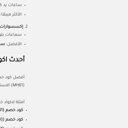
ساعات يد كل
الأكثر مبيعًا:
إكسسوارات ال
سماعات بلوت
الأفضل:
سما
أحدث اكوا
أفضل كود خصم كارديال هو كود (A008) الذي ي
(MH61) الاستفادة من تخفيضات أساسية تصل إلى 70% عند الشراء لأول مرة، بالإضافة إلى العروض والخصومات الإضافية لكل طلب.
أمثلة لاكواد خ
كود خصم (MH61):
كود خصم ((A008)):