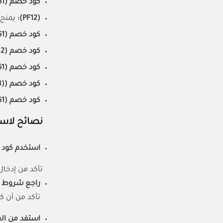
كود خصم (MH61):
(PF12):
يمنح تخفيضًا بنسبة 5% ع
كود خصم (MH61):
كود خصم (PF12):
كود خصم (MH61):
كود خصم ((A008)):
كود خصم (MH61):
نصائح لاست
استخدم كود ا
تأكد من إدخال
راجع شروط و
تأكد من أن ك
استفد من ال