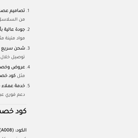
تصاميم عصري
من السلاسل ا
جودة عالية ب
مواد متينة مثل
شحن سريع لج
توصيل خلال 2-5 أيام للسعودية والإمارات، و7 أيام للبحرين وعمان والكوي
عروض وخصوم
مثل
كود خصم ك
خدمة عملاء م
دعم فوري عبر
كود خصم كاردي
الكود:
(A008)