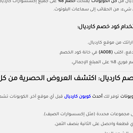
يال من
كل الكوبونات
يمنحك
خصم 8%
على جميع إكسسوارات كارديا
شيء: من الحقائب إلى سماعات البلوتوث.
دام كود خصم كارديال:
اتك من موقع كارديال.
فع، اكتب
(A008)
في خانة كود الخصم.
المبلغ الإجمالي.
م كارديال: اكتشف العروض الحصرية من كل 
وبونات
توفر لك
أحدث
كوبون كارديال
قبل أي موقع آخر. الكوبونات تشم
 مجموعات محددة (مثل إكسسوارات الصيف).
قطعة واحصل على الثانية بنصف الثمن.