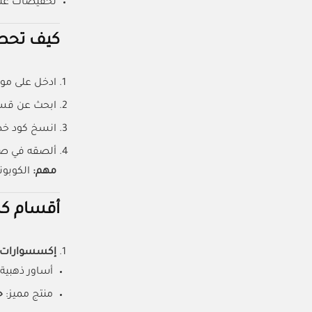
تخفيضات على
كيف تحصل
ادخل على مو
ابحث عن قسم
انسخ كود خ
ألصقه في صف
مهم:
الكوبون
أقسام كار
إكسسوارات ن
أساور ذهبية
منتج مميز:
ح