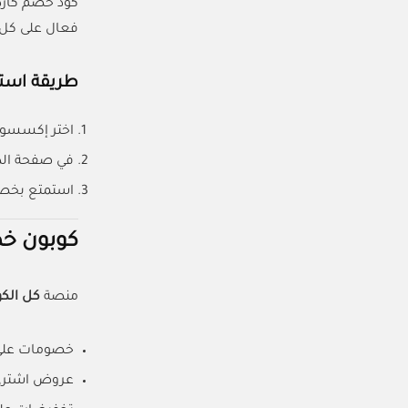
كود خصم كارد
فعال على كل 
طريقة استخ
اختر إكسسوار
في صفحة الد
استمتع بخصم فوري 8% على 
كوبون خص
منصة
كل الك
خصومات على
عروض اشتري 