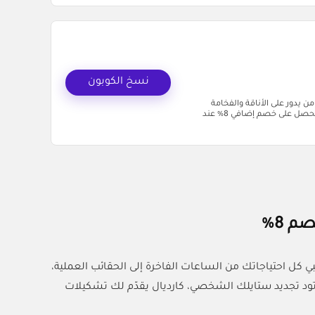
نسخ الكوبون
يا هلا بكل من يدور على الأناقة والفخامة
بأسعار أوفر داخل السعودية. الآن تقدر تستخدم كود خصم كارديال (MH61) وتحصل على خصم إضافي 8% عند
 8%
لبي كل احتياجاتك من الساعات الفاخرة إلى الحقائب العملية،
و تود تجديد ستايلك الشخصي، كارديال يقدّم لك تشكيلات