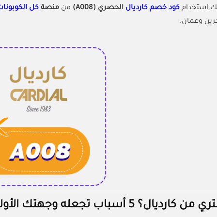
نك استخدام
كود خصم كارديال
الحصري (A008)
من
منصة
كل الكوبونا
رين وعمان.
يال؟ 5 أسباب تجعله وجهتك الأولى