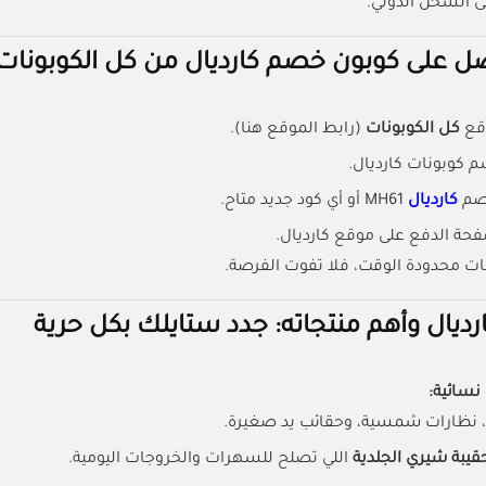
 الشحن الدولي.
 على كوبون خصم كارديال من كل الكوبونات
قع
كل الكوبونات
(رابط الموقع هنا).
 كوبونات كارديال.
صم
كارديال
MH61
أو أي كود جديد متاح.
حة الدفع على موقع كارديال.
ات محدودة الوقت، فلا تفوت الفرصة.
ديال وأهم منتجاته: جدد ستايلك بكل حرية
سائية:
، نظارات شمسية، وحقائب يد صغيرة.
قيبة شيري الجلدية
اللي تصلح للسهرات والخروجات اليومية.