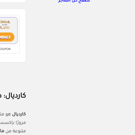
تصفح كل المتاجر
COUPON
كارديال:
كارديال
هو مت
مرورًا بإكسسو
متنوعة من
ما