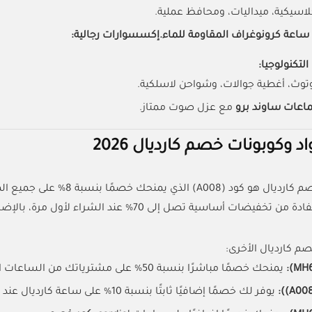
اسيكية، ميداليات، ومحافظ عملية.
ساعة كرونوغراف المقاومة للماء.
إكسسوارات رجالية:
تكنولوجيا:
وث، أغطية جوالات، وشواحن لاسلكية.
عات ساوند برو
مع عزل صوت ممتاز.
د وكوبونات خصم كارديال 2026
منحك خصمًا بنسبة 8% على جميع المنتجات، و هو صالح لكل العملاء.
صم كارديال الأخرى:
يمنحك خصمًا مباشرًا بنسبة 50% على مشترياتك من الساعات الراقية.
يوفر لك خصمًا إضافيًا ثابتًا بنسبة 10% على ساعة كارديال عند إتمام الدفع.