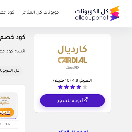
كوبونات كل المتاجر
كود خص
كود خصم كارديال des
انسخ كود خصم كارديال 8% للحصول على أقوى التخ
كل الكوبونا
التقييم:
4.8
(
10
تقييم)
توجه للمتجر
COUPON