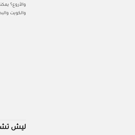
والأروع؟ يمك
والكويت والبح
ليش تشتري من كارد