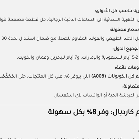
ة تناسب كل الأذواق:
لذهبية النسائية إلى الساعات الذكية الرجالية، كل قطعة مصممة لت
أسعار معقولة:
 الجلد الطبيعي والفولاذ المقاوم للصدأ، مع ضمان استبدال لمدة 30 يومًا.
ميع الدول:
ت.
ات دائمة:
ل الكوبونات (A008)
اللي بيوفر 8% على كل المنتجات، حتى المُخفَّضة
تعاونة:
 الدردشة الحية أو الواتساب لأي استفسار.
ال: وفر 8% بكل سهولة