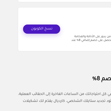
نسخ الكوبون
يا هلا بكل من يدور على الأناقة والفخامة
بأسعار أوفر داخل السعودية. الآن تقدر تستخدم كود خصم كارديال (MH61) وتحصل على خصم إضافي 8% عند
 8%
لبي كل احتياجاتك من الساعات الفاخرة إلى الحقائب العملية،
و تود تجديد ستايلك الشخصي، كارديال يقدّم لك تشكيلات