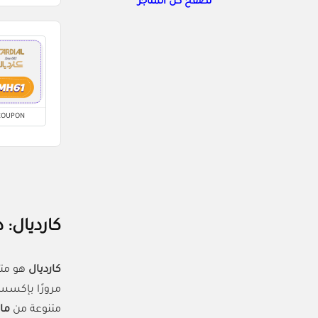
تصفح كل المتاجر
COUPON
كارديال:
كارديال
هو مت
مرورًا بإكسسو
متنوعة من
ما