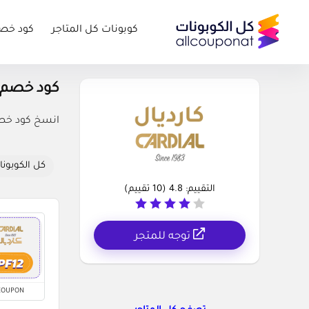
كوبونات كل المتاجر
كود خص
كود خصم كارديال des
انسخ كود خصم كارديال 8% للحصول على أقوى التخ
كل الكوبونا
التقييم:
4.8
(
10
تقييم)
توجه للمتجر
COUPON