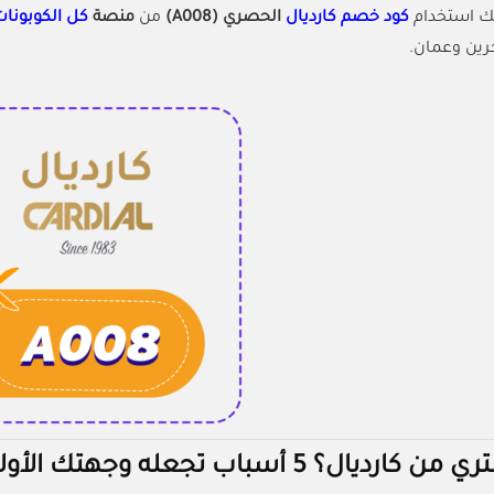
نك استخدام
كود خصم كارديال
الحصري (A008)
من
منصة
كل الكوبونا
رين وعمان.
يال؟ 5 أسباب تجعله وجهتك الأولى