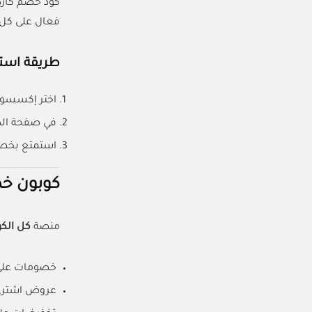
كود خصم كارد
فعال على كل 
طريقة استخ
اختر إكسسوار
في صفحة الد
استمتع بخصم فوري 8% على 
كوبون خص
منصة
كل الك
خصومات على
عروض اشتري 