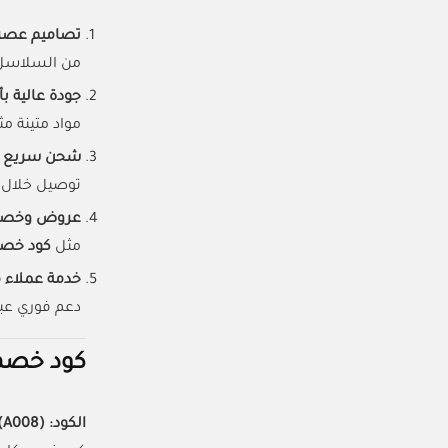
تصاميم عصري
من السلاسل ا
جودة عالية ب
مواد متينة مثل
شحن سريع لج
توصيل خلال 2-5 أيام للسعودية والإمارات، و7 أيام للبحرين وعمان والكوي
عروض وخصوم
مثل
كود خصم ك
خدمة عملاء م
دعم فوري عبر
كود خصم كاردي
الكود:
(A008)