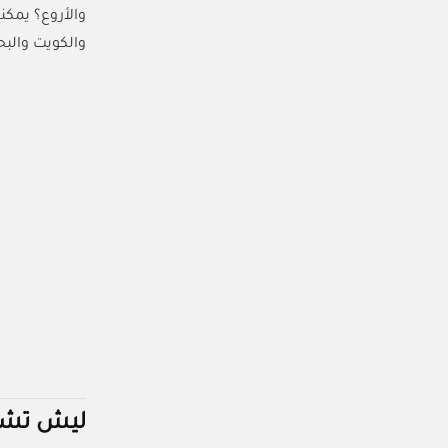
والأروع؟ يمك
والكويت والبح
ليش تشتري من كارد