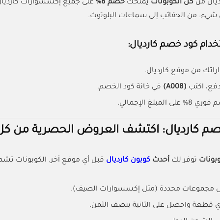
يال من
كل الكوبونات
يمنحك
خصم 8%
على جميع إكسسوارات كارديا
شيء: من الحقائب إلى سماعات البلوتوث.
دام كود خصم كارديال:
اتك من موقع كارديال.
فع، اكتب
(A008)
في خانة كود الخصم.
المبلغ الإجمالي.
م كارديال: اكتشف العروض الحصرية من كل 
وبونات
توفر لك
أحدث
كوبون كارديال
قبل أي موقع آخر. الكوبونات تشم
 مجموعات محددة (مثل إكسسوارات الصيف).
قطعة واحصل على الثانية بنصف الثمن.