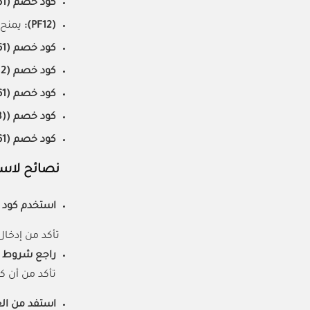
كود خصم (MH61):
(PF12):
يمنح تخفيضًا بنسبة 5% ع
كود خصم (MH61):
كود خصم (PF12):
كود خصم (MH61):
كود خصم ((A008)):
كود خصم (MH61):
نصائح لاست
استخدم كود ا
تأكد من إدخال
راجع شروط و
تأكد من أن ك
استفد من ال