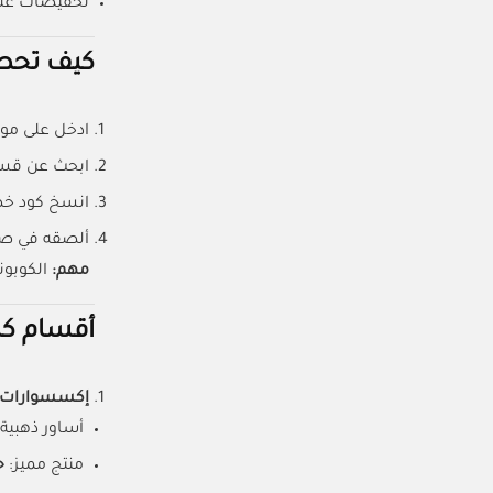
تخفيضات على
كيف تحصل
ادخل على مو
ابحث عن قسم
انسخ كود خ
ألصقه في صف
مهم:
الكوبون
أقسام كار
إكسسوارات ن
أساور ذهبية
منتج مميز:
ح