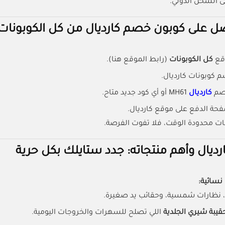
 الشحن الدولي.
 على كوبون خصم كارديال من كل الكوبونات
قع
كل الكوبونات
(رابط الموقع هنا).
 كوبونات كارديال.
صم
كارديال
MH61
أو أي كود جديد متاح.
حة الدفع على موقع كارديال.
ات محدودة الوقت، فلا تفوت الفرصة.
ديال وأهم منتجاته: جدد ستايلك بكل حرية
سائية:
، نظارات شمسية، وحقائب يد صغيرة.
قيبة شيري الجلدية
اللي تصلح للسهرات والخروجات اليومية.