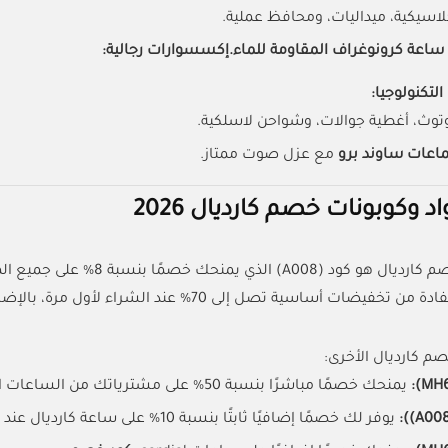
اسيكية، ميداليات، ومحافظ عملية.
ساعة كرونوغراف المقاومة للماء.
إكسسوارات رجالية:
تكنولوجيا:
وث، أغطية جوالات، وشواحن لاسلكية.
عات ساوند برو
مع عزل صوت ممتاز.
د وكوبونات خصم كارديال 2026
منحك خصمًا بنسبة 8% على جميع المنتجات، و هو صالح لكل العملاء.
صم كارديال الأخرى:
يمنحك خصمًا مباشرًا بنسبة 50% على مشترياتك من الساعات الراقية.
يوفر لك خصمًا إضافيًا ثابتًا بنسبة 10% على ساعة كارديال عند إتمام الدفع.