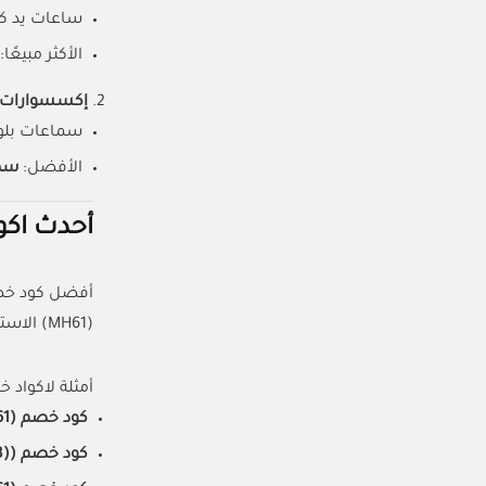
ساعات يد كل
الأكثر مبيعًا:
إكسسوارات ال
سماعات بلوت
الأفضل:
سما
أحدث اكوا
أفضل كود خصم كارديال هو كود (A008) الذي ي
(MH61) الاستفادة من تخفيضات أساسية تصل إلى 70% عند الشراء لأول مرة، بالإضافة إلى العروض والخصومات الإضافية لكل طلب.
أمثلة لاكواد خ
كود خصم (MH61):
كود خصم ((A008)):