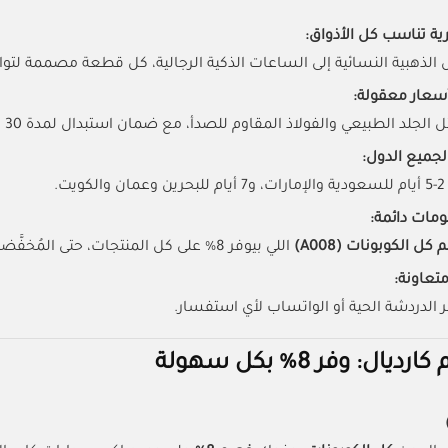
ة تناسب كل الأذواق:
لذهبية النسائية إلى الساعات الذكية الرجالية، كل قطعة مصممة لت
أسعار معقولة:
 الجلد الطبيعي والفولاذ المقاوم للصدأ، مع ضمان استبدال لمدة 30 يومًا.
ميع الدول:
ت.
ات دائمة:
ل الكوبونات (A008)
اللي بيوفر 8% على كل المنتجات، حتى المُخفَّضة
تعاونة:
 الدردشة الحية أو الواتساب لأي استفسار.
ال: وفر 8% بكل سهولة