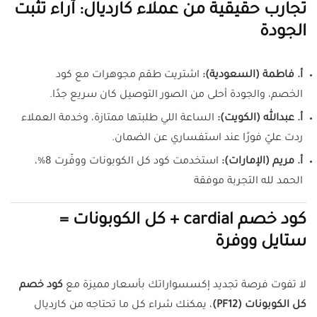
تجارب حقيقية من عملاء كارديال: آراء تُثبت
الجودة
أ. فاطمة (السعودية):
اشتريت طقم مجوهرات مع كود
الخصم، والجودة أحلى من الصور التوصيل كان سريع جدًا.
أ. عبدالله (الكويت):
الساعة اللي طلبتها ممتازة، وخدمة العملاء
ردت عليّ فورًا عند استفساري عن الضمان.
أ. مريم (الإمارات):
استخدمت كود كل الكوبونات ووفّرت 8%،
الحمد لله التجربة موفقة
كود خصم cardial + كل الكوبونات =
ستايل ووفرة
لا تفوت فرصة تجديد إكسسواراتك بأسعار مميزة مع
كود خصم
كل الكوبونات (PF12)
، يمكنك شراء كل ما تحتاجه من كارديال