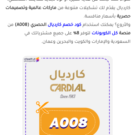
سواء كنت تبحث عن هدية مميزة أو تود تجديد ستايلك الشخصي،
كارديال يقدّم لك تشكيلات متنوعة من
ماركات عالمية وتصميمات
حصرية
بأسعار منافسة.
والأروع؟ يمكنك استخدام
كود خصم كارديال
الحصري (A008)
من
منصة
كل الكوبونات
لتوفر
8%
على جميع مشترياتك في
السعودية والإمارات والكويت والبحرين وعمان.