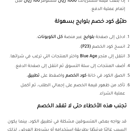
إذا بلغت قيمة مشترياتك
1000 ريال
فستوفر
100 ريال
قبل
إتمام عملية الدفع.
طبّق كود خصم بلوايج بسهولة
ادخل إلى صفحة
بلوايج
عبر منصة
كل الكوبونات
.
انسخ كود الخصم
(P23)
.
انتقل إلى متجر
Blue Age
واختر المنتجات التي ترغب في شرائها.
أضف المنتجات إلى سلة التسوق ثم انتقل إلى صفحة الدفع.
الصق الكود في خانة
كود الخصم
واضغط على
تطبيق
.
تأكد من ظهور قيمة الخصم على إجمالي الطلب، ثم أكمل
عملية الشراء.
تجنب هذه الأخطاء حتى لا تفقد الخصم
قد يواجه بعض المتسوقين مشكلة في تطبيق الكود، بينما يكون
السبب غالبًا مرتبطًا بطريقة استخدامه أو بشروط العرض. لذلك