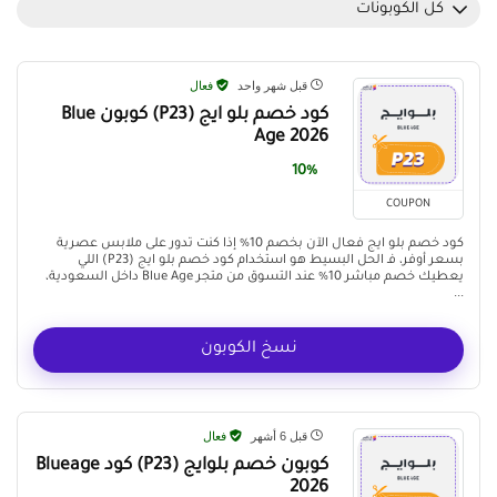
كل الكوبونات
قبل شهر واحد
فعال
كود خصم بلو ايج (P23) كوبون Blue
Age 2026
10%
COUPON
كود خصم بلو ايج فعال الآن بخصم 10% إذا كنت تدور على ملابس عصرية
بسعر أوفر، فـ الحل البسيط هو استخدام كود خصم بلو ايج (P23) اللي
يعطيك خصم مباشر 10% عند التسوق من متجر Blue Age داخل السعودية،
...
نسخ الكوبون
قبل 6 أشهر
فعال
كوبون خصم بلوايج (P23) كود Blueage
2026