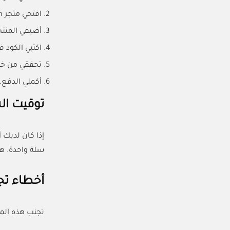
افتحي متجر Best Clean.
أضيفي المنتج
اكتبي الكود 
تحققي من خصم
أكملي الدفع.
توقيت الش
إذا كان لديك 
سلة واحدة. هذ
أخطاء تج
تجنب هذه الم