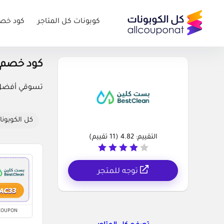
كوبونات كل المتاجر
كود خص
كود خصم بست كلين s
تسوقي أفضل مس
كل الكوبونا
التقييم:
4.82
(
11
تقييم)
توجه للمتجر
COUPON