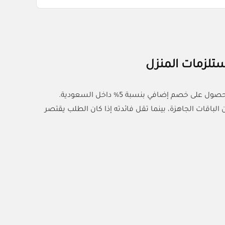
تلزمات المنزل
جددي مخزون منتجات التنظيف مع كود خصم بست كلين واستخدمي الكود (AC33) للحصول على خصم إضافي بنسبة 5% داخل السعودية.
باقات الجاهزة، بينما تقل فائدته إذا كان الطلب يقتصر