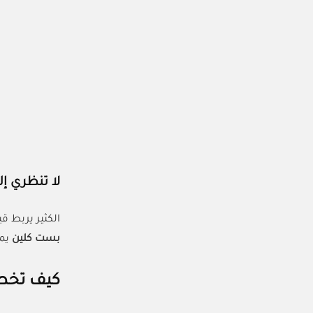
لا تنظري إ
الكثير يربط ق
بست كلين
يمن
كيف تخطط