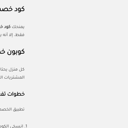
كود خصم
يمنحك
كود خص
فقط، إلا أنه
كوبون خ
كل منزل يحتا
المشتريات ال
خطوات تفع
تطبيق الخصم 
انسخي الكود