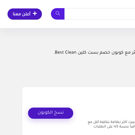
أعلن معنا
بون خصم بست كلين Best Clean.
نسخ الكوبون
ية استمتعي ببيت أكثر نظافة بتكلفة أقل مع
كود خصم بست كلين (promo code) الحصري (AC33) الذي يمنحك خصماً إضافياً بنسبة 5% على الطلبات