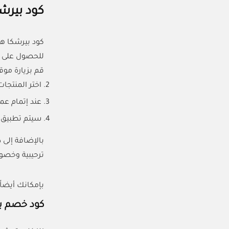
كود بيرش
كود بيرشكا ه
للحصول على ال
قم بزيارة موق
اختر المنتجا
عند إتمام عم
سيتم تطبيق ا
ترحيبية وخصو
بإمكانك أيضاً استخدام كود خصم 
كود خصم بي