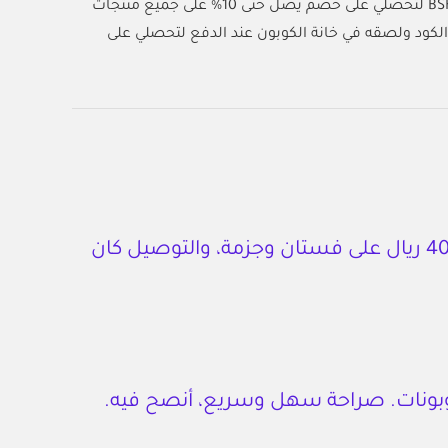
BS
لتحصلي على خصم يصل حتى 10% على جميع منتجات
لكود ولصقه في خانة الكوبون عند الدفع لتحصلي على
أول مرة أطلب من بيرشكا أونلاين، الكود (BSKAFF04) وفر لي 40 ريال على فستان وجزمة، والتوصيل كان
وبونات. صراحة سهل وسريع، أنصح فيه.