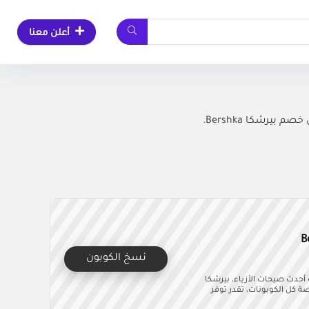
أعلن معنا
يرشكا Bershka.
نسخ الكوبون
ب تواكب أحدث صيحات الأزياء، بيرشكا
ا الحصري (BSKAFF04) المقدم من منصة كل الكوبونات، تقدر توفر