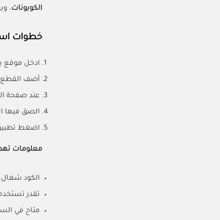
الكوبونات
، ويعطي
خطوات است
ادخل موقع ب
أضف القطع ا
عند صفحة الد
الصق فيها ال
اضغط تطبيق 
معلومات ته
الكود شغال 
تقدر تستخدم
متاح في السع