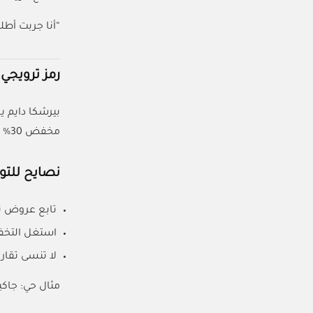
“أنا جربت أط
رمز ترويجي
بيرشكا دايم
مخفض 30% وتخصم بعده 10% بالكود. شرايك؟
نصايح للتوف
تابع عروض ن
استغل التخف
لا تنسى تقار
مثال حي: جاكيت سعره 300 درهم عليه خصم 30% يصير 210