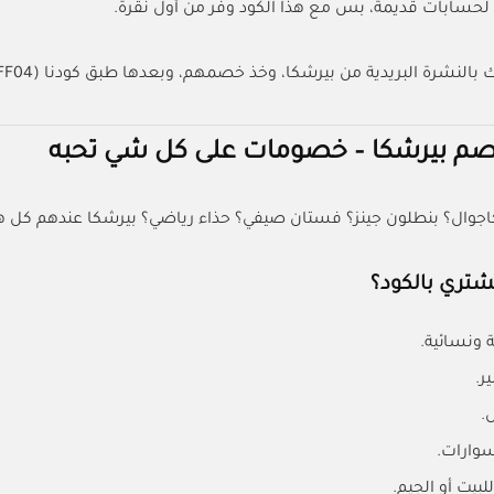
 لحسابات قديمة، بس مع هذا الكود وفر من أول نقرة.
رة البريدية من بيرشكا، وخذ خصمهم، وبعدها طبق كودنا (BSKAFF04) واستمتع بتوفير مزدوج.
م بيرشكا – خصومات على كل شي تحبه
اجوال؟ بنطلون جينز؟ فستان صيفي؟ حذاء رياضي؟ بيرشكا عندهم كل هال
تري بالكود؟
 ونسائية.
ر.
.
ارات.
بيت أو الجيم.