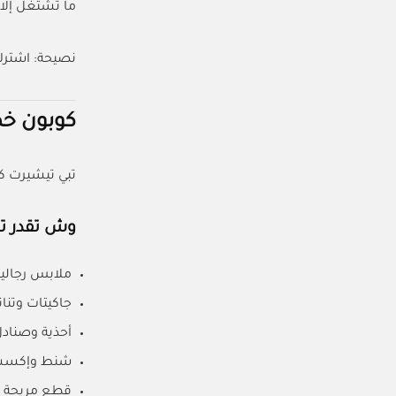
ما تشتغل إلا
نصيحة: اشترك بالنش
كوبون خص
تبي تيشيرت ك
وش تقدر تش
ملابس رجالية
جاكيتات وتناني
أحذية وصنادل
شنط وإكسسو
قطع مريحة لل