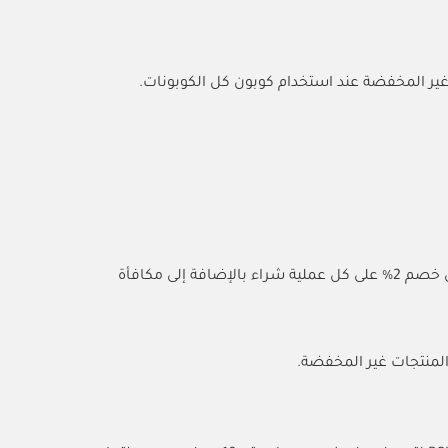
بالإضافة إلى ذلك، يقدم بيرشكا برنامج مكافآت BSKAFF04، حيث يحصل الأعضاء على خصم 2% على كل عملية شراء بالإضافة إلى مكافأة