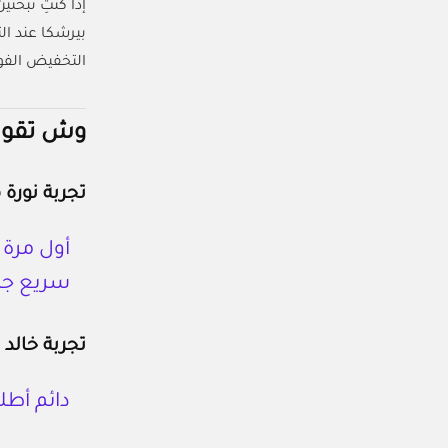
إذا كنتِ تبحثين عن كو
بيرشكا عند ال
التخفيض الفو
وش تقول
تجربة نورة 
سريع جدً
تجربة خالد 
دائم أط