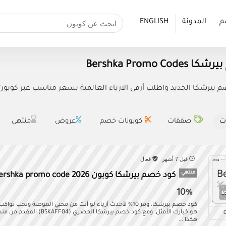
م
المدونة
ENGLISH
Bershka Promo C
بيرشكا الجديد واطلب أرقى الازياء العالمية بسعر مناسب عبر كوبون خصم ب
ت
صفقات
كوبونات خصم
عروض
منتهي
قبل 7 أشهر
فعال
منتهي
كود خصم بيرشكا كوبون Bershka promo code 2026
10%
كود خصم بيرشكا: وفر 10% لأحدث أزياء لو أنت من محبي الموضة وتح
هو خيارك الأمثل. ومع كود خصم بيرشك
هكذا ...