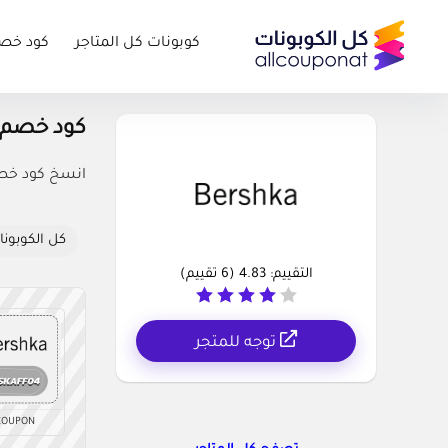
كوبونات كل المتاجر
كود خص
كود خصم بيرشكا odes
انسخ كود خصم 
كل الكوبونا
التقييم:
4.83
(
6
تقييم)
توجه للمتجر
COUPON