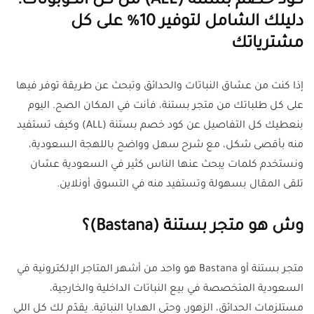
كود خصم بستنة (ALL) من كل الكوبونات:
دليلك الشامل لتوفير 10% على كل
مشترياتك
إذا كنت من عشاق النباتات والحدائق وتبحث عن طريقة توفر فيها
على كل طلباتك من متجر بستنة، فأنت في المكان الصح. اليوم
بنعطيك كل التفاصيل عن كود خصم بستنة (ALL) وكيف تستفيد
منه بأقصى شكل، مع شرح سهل وواضح باللهجة السعودية،
ونستخدم كلمات يبحث عنها الناس كثير في السعودية عشان
تلقى المقال بسهولة وتستفيد منه في التسوق أونلاين.
وش هو متجر بستنة (Bastana)؟
متجر بستنة أو Bastana هو واحد من أشهر المتاجر الإلكترونية في
السعودية المتخصصة في بيع النباتات الداخلية والخارجية،
مستلزمات الحدائق، الزهور، وحتى الهدايا النباتية. يقدّم لك كل اللي