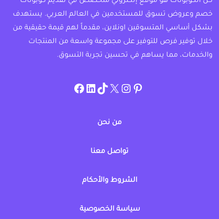
كل الكوبونات هو موقع إلكتروني متخصص في تقديم كوبونات
خصم وعروض تسوق للمستخدمين في العالم العربي. يستهدف
بشكل أساسي المتسوقين اونلاين، مقدماً لهم قيمة حقيقية من
خلال توفير فرص للتوفير على مجموعة واسعة من المنتجات
والخدمات، مما يساهم في تحسين تجربة التسوق.
instagram.com/allcouponat
facebook
linkedin
TikTok
twitter
pinterest
من نحن
تواصل معنا
الشروط والأحكام
سياسة الخصوصية