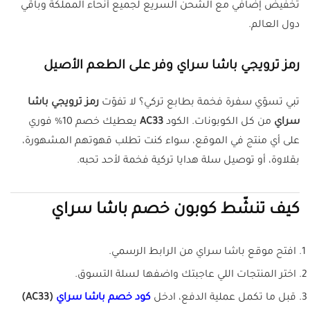
تخفيض إضافي مع الشحن السريع لجميع أنحاء المملكة وباقي
دول العالم.
رمز ترويجي باشا سراي وفر على الطعم الأصيل
تبي تسوّي سفرة فخمة بطابع تركي؟ لا تفوّت
رمز ترويجي باشا
سراي
من كل الكوبونات. الكود
AC33
يعطيك خصم 10% فوري
على أي منتج في الموقع، سواء كنت تطلب قهوتهم المشهورة،
بقلاوة، أو توصيل سلة هدايا تركية فخمة لأحد تحبه.
كيف تنشّط كوبون خصم باشا سراي
افتح موقع باشا سراي من الرابط الرسمي.
اختر المنتجات اللي عاجبتك واضفها لسلة التسوق.
قبل ما تكمل عملية الدفع، ادخل
كود خصم باشا سراي
(AC33)