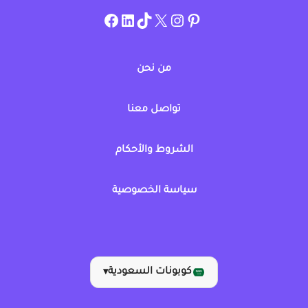
instagram.com/allcouponat
facebook
linkedin
TikTok
twitter
pinterest
من نحن
تواصل معنا
الشروط والأحكام
سياسة الخصوصية
كوبونات السعودية
▾