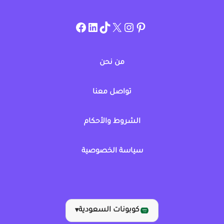
instagram.com/allcouponat
facebook
linkedin
TikTok
twitter
pinterest
من نحن
تواصل معنا
الشروط والأحكام
سياسة الخصوصية
كوبونات السعودية
▾