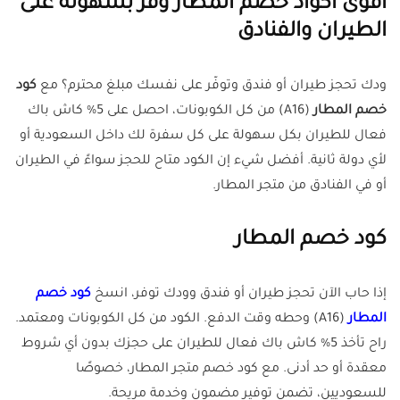
أقوى أكواد خصم المطار وفر بسهولة على
الطيران والفنادق
ودك تحجز طيران أو فندق وتوفّر على نفسك مبلغ محترم؟ مع
كود
خصم المطار
(A16) من كل الكوبونات، احصل على 5% كاش باك
فعال للطيران بكل سهولة على كل سفرة لك داخل السعودية أو
لأي دولة ثانية. أفضل شيء إن الكود متاح للحجز سواءً في الطيران
أو في الفنادق من متجر المطار.
كود خصم المطار
إذا حاب الآن تحجز طيران أو فندق وودك توفر، انسخ
كود خصم
المطار
(A16) وحطه وقت الدفع. الكود من كل الكوبونات ومعتمد.
راح تأخذ 5% كاش باك فعال للطيران على حجزك بدون أي شروط
معقدة أو حد أدنى. مع كود خصم متجر المطار، خصوصًا
للسعوديين، تضمن توفير مضمون وخدمة مريحة.