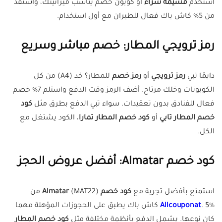
استخدم
قسيمة شراء
أو كوبون خصم يناسب ميزانيتك، واستفد
من 5% كاش باك فعال للطيران مع أول استخدام.
رمز ترويجي المطار: خصم مباشر وسريع
دايمًا تبي
رمز ترويجي
أو
رمز خصم
للمطار؟ خد (A4) من كل
الكوبونات وخلك مرتاح. أضف الرمز وقت الدفع واستلم 7% خصم
فعال للفنادق بدون تعقيدات. سواء تبي الدفع بطرق مثل
كود
خصم المطار تابي
أو
كود خصم المطار تمارا
، الكود يشتغل مع
الكل.
كود خصم Almatar: أفضل عروض الحجز
استمتع بأفضل تجربة مع
كود خصم Almatar
(MAT22) من
Allcouponat
. 5% كاش باك يطبق على الحجوزات المؤهلة مهما
كان نوعها. يشمل الدفع بأنظمة مختلفة مثل
كود خصم المطار