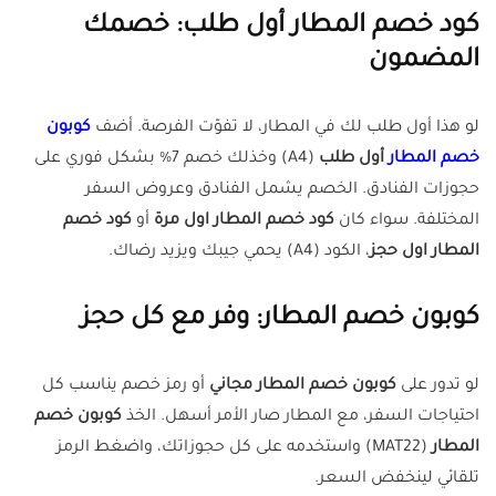
كود خصم المطار أول طلب: خصمك
المضمون
لو هذا أول طلب لك في المطار، لا تفوّت الفرصة. أضف
كوبون
خصم المطار
أول طلب
(A4) وخذلك خصم 7% بشكل فوري على
حجوزات الفنادق. الخصم يشمل الفنادق وعروض السفر
المختلفة. سواء كان
كود خصم المطار اول مرة
أو
كود خصم
المطار اول حجز
، الكود (A4) يحمي جيبك ويزيد رضاك.
كوبون خصم المطار: وفر مع كل حجز
لو تدور على
كوبون خصم المطار مجاني
أو رمز خصم يناسب كل
احتياجات السفر، مع المطار صار الأمر أسهل. الخذ
كوبون خصم
المطار
(MAT22) واستخدمه على كل حجوزاتك، واضغط الرمز
تلقائي لينخفض السعر.