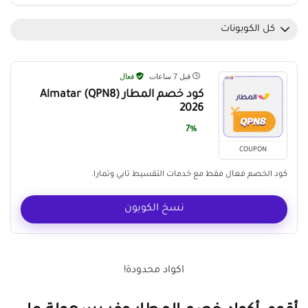
كل الكوبونات
قبل 7 ساعات
فعال
كود خصم المطار Almatar (QPN8)
2026
7%
COUPON
كود الخصم فعال فقط مع خدمات التقسيط تابي وتمارا.
نسخ الكوبون
اكواد محدودة!