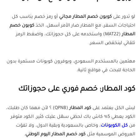
لو تدور على
كوبون خصم المطار مجاني
أو رمز خصم يناسب كل
احتياجات السفر، مع المطار صار الأمر أسهل. الخذ
كوبون خصم
المطار
(MAT22) واستخدمه على كل حجوزاتك، واضغط الرمز
تلقائي لينخفض السعر.
مهتمين بالمستخدم السعودي، ويوفرون كوبونات مستمرة بدون
الحاجة للبحث في مواقع ثانية.
كود المطار: خصم فوري على حجوزاتك
ليش الكل يعتمد على
كود المطار
(QPN8) ؟ لأن مهما كان طلبك،
الكود يعطي 5% كاش باك لحظي سهّل عليك كثير. الكود متوفر
من
كل الكوبونات
، وخاص بالسعودية وبقية الدول. ولا تفوّت
العروض الموسمية مثل
كود خصم المطار اليوم الوطني
.