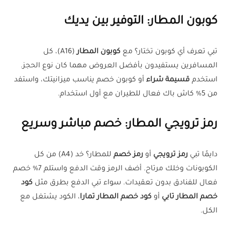
كوبون المطار: التوفير بين يديك
تبي تعرف أي كوبون تختار؟ مع
كوبون المطار
(A16)، كل
المسافرين يستفيدون بأفضل العروض مهما كان نوع الحجز.
استخدم
قسيمة شراء
أو كوبون خصم يناسب ميزانيتك، واستفد
من 5% كاش باك فعال للطيران مع أول استخدام.
رمز ترويجي المطار: خصم مباشر وسريع
دايمًا تبي
رمز ترويجي
أو
رمز خصم
للمطار؟ خد (A4) من كل
الكوبونات وخلك مرتاح. أضف الرمز وقت الدفع واستلم 7% خصم
فعال للفنادق بدون تعقيدات. سواء تبي الدفع بطرق مثل
كود
خصم المطار تابي
أو
كود خصم المطار تمارا
، الكود يشتغل مع
الكل.