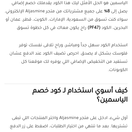
الياسمين هو الحل الأمثل ليك هذا الكود يقدملك خصم إضافي
يصل إلى
8%
على جميع مشترياتك من متجر Aljasmine الإلكتروني.
سواء كنت تسوق من السعودية، الإمارات، الكويت، قطر، عمان أو
البحرين، الكود
(PF47)
راح يكون معاك في كل خطوة تسوق
استخدام الكود سهل جداً ومباشر، وراح تلاقى نفسك توفر
فلوسك بشكل لا يصدق. احرص تضيف الكود عند الدفع عشان
تستفيد من التخفيض الإضافي اللي يوفره لك موقعنا كل
الكوبونات.
كيف أسوي استخدام لـ كود خصم
الياسمين؟
أول شيء، ادخل على متجر Aljasmine واختر المنتجات اللي تبغى
تشتريها. بعد ما تنتهي من اختيار الطلبات، اضغط على زر الدفع.