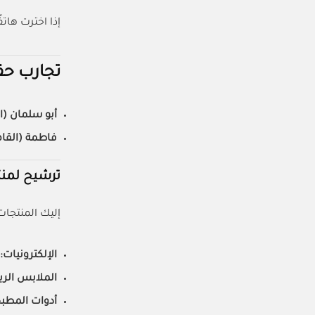
إذا اخترت هاتفًا بـ 625 ريال وسماعات بـ 100 ريال، الإجمالي 725 ريال. بتطبيق كود خصم علي بابا (ALIADMIT20
تجارب حقي
أبو سلمان (ا
فاطمة (القاه
ترشيح لمنتج
إليك المنتجات
الإلكترونيات:
الملابس الري
أدوات المطب