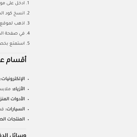
ادخل على مو
انسخ كود ا
اذهب لموقع عل
في صفحة الد
استمتع بخصم 20% فوري على إجمالي ا
أقسام علي
الإلكترونيات:
الأزياء:
ملابس
الأدوات المنز
السيارات:
قط
المنتجات الص
وسائل الدف