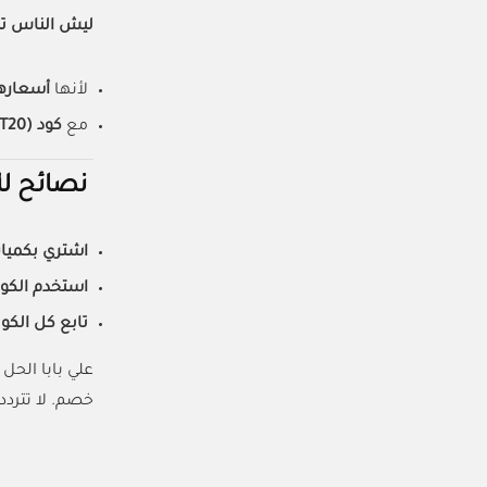
ليش الناس ت
لأنها
أسعاره
مع
كود (ALIADMIT20)
نصائح لل
اشتري بكميا
استخدم الكو
تابع كل الكو
علي بابا الح
خصم. لا تتردد