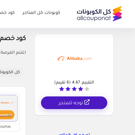
كوبونات كل المتاجر
كود خص
كود خصم علي بابا es
اغتنم الفرصة مع كود خصم علي بابا 20% وا
كل الكوبونا
التقييم:
4.67
(
6
تقييم)
توجه للمتجر
COUPON