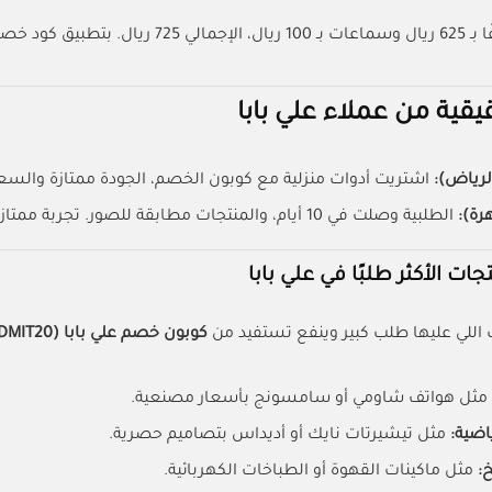
) ، يصبح المبلغ 580 ريال فقط.
قية من عملاء علي بابا
لرياض):
اشتريت أدوات منزلية مع كوبون الخصم، الجودة ممتازة والسعر
رة):
الطلبية وصلت في 10 أيام، والمنتجات مطابقة للصور. تجربة ممتازة.
ات الأكثر طلبًا في علي بابا
 اللي عليها طلب كبير وينفع تستفيد من
كوبون خصم علي بابا (ALIADMIT20)
مثل هواتف شاومي أو سامسونج بأسعار مصنعية.
اضية:
مثل تيشيرتات نايك أو أديداس بتصاميم حصرية.
خ:
مثل ماكينات القهوة أو الطباخات الكهربائية.