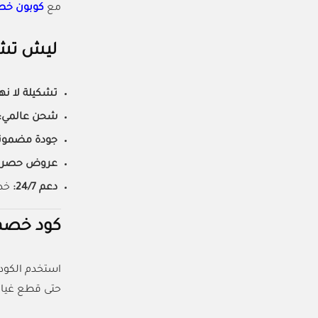
مع
كوبون خصم
ليش تشتر
تشكيلة لا نها
شحن عالمي:
جودة مضمون
عروض حصري
دعم 24/7:
خدم
كود خصم علي با
استخدم الكو
حتى قطع غيار