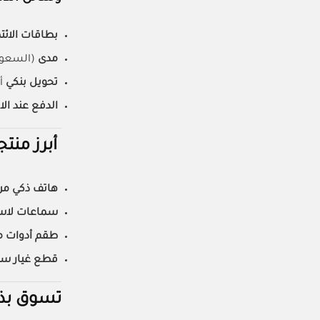
بطاقات الائت
مدى
(السعود
تحويل بنكي
أ
الدفع عند ال
أبرز منتجا
هاتف ذكي م
سماعات لاس
طقم أدوات 
قطع غيار سي
تسوق بذكاء