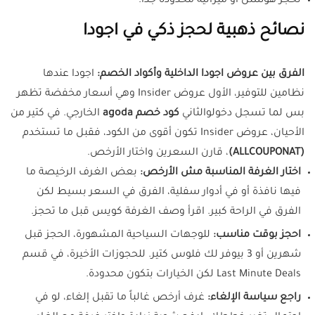
تحجز هوستل أو ميزانية محدودة جداً.
نصائح ذهبية لحجز ذكي في اجودا
الفرق بين عروض اجودا الداخلية وأكواد الخصم:
اجودا عندها
نظامين للتوفير، الأول عروض Insider وهي أسعار مخفضة تظهر
بس لما تسجل دخولوالثاني
كود خصم agoda
الخارجي. في كتير من
الأحيان، عروض Insider تكون أقوى من الكود، فقبل ما تستخدم
(ALLCOUPONAT)
، قارن السعرين واختار الأرخص.
اختار الغرفة المناسبة مش الأرخص:
بعض الغرف الرخيصة ما
فيها نافذة أو في أدوار سفلية، الفرق في السعر بسيط لكن
الفرق في الراحة كبير. اقرأ وصف الغرفة كويس قبل ما تحجز.
احجز بوقت مناسب:
للوجهات السياحية المشهورة، الحجز قبل
شهرين أو 3 بيوفر لك فلوس كتير. للحجوزات الأخيرة، في قسم
Last Minute Deals لكن الخيارات بتكون محدودة.
راجع سياسة الإلغاء:
غرف أرخص غالباً ما تقبل إلغاء، لو في