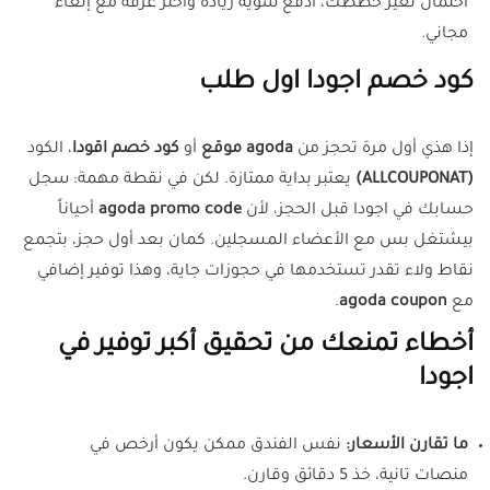
احتمال تغير خططك، ادفع شوية زيادة واختر غرفة مع إلغاء
مجاني.
كود خصم اجودا اول طلب
إذا هذي أول مرة تحجز من
agoda موقع
أو
كود خصم اقودا
، الكود
(ALLCOUPONAT)
يعتبر بداية ممتازة. لكن في نقطة مهمة: سجل
حسابك في اجودا قبل الحجز، لأن
agoda promo code
أحياناً
بيشتغل بس مع الأعضاء المسجلين. كمان بعد أول حجز، بتجمع
نقاط ولاء تقدر تستخدمها في حجوزات جاية، وهذا توفير إضافي
مع
agoda coupon
.
أخطاء تمنعك من تحقيق أكبر توفير في
اجودا
ما تقارن الأسعار:
نفس الفندق ممكن يكون أرخص في
منصات تانية، خذ 5 دقائق وقارن.