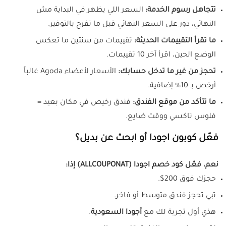
تتجاهل رسوم الخدمة:
السعر اللي يظهر في البداية مش
النهائي، دور على السعر النهائي قبل ما تفرح بالتوفير.
ما تقرأ التقييمات الحديثة:
تقييمات من سنتين ما تعكس
الوضع الحين، اقرأ آخر 10 تقييمات.
تحجز من غير ما تدخل حسابك:
الأسعار لأعضاء Agoda غالباً
أرخص بـ 10% إضافية.
ما تتأكد من موقع الفندق:
فندق رخيص في مكان بعيد =
فلوس تاكسي ووقت ضايع.
فعّل كوبون اجودا أو ابحث عن بديل؟
نعم، فعّل كود خصم اجودا (ALLCOUPONAT) إذا:
حجزك فوق 200$.
تبي تحجز فندق متوسط أو فاخر.
هذي أول تجربة لك مع
أجودا السعودية
.