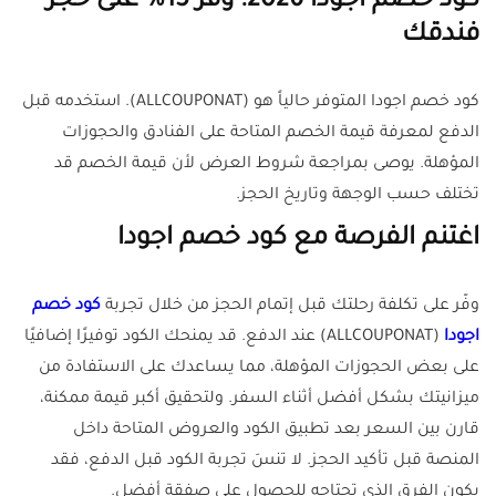
كود خصم اجودا 2026: وفر 15% على حجز
فندقك
كود خصم اجودا المتوفر حالياً هو (ALLCOUPONAT). استخدمه قبل
الدفع لمعرفة قيمة الخصم المتاحة على الفنادق والحجوزات
المؤهلة. يوصى بمراجعة شروط العرض لأن قيمة الخصم قد
تختلف حسب الوجهة وتاريخ الحجز.
اغتنم الفرصة مع كود خصم اجودا
وفّر على تكلفة رحلتك قبل إتمام الحجز من خلال تجربة
كود خصم
اجودا
(ALLCOUPONAT) عند الدفع. قد يمنحك الكود توفيرًا إضافيًا
على بعض الحجوزات المؤهلة، مما يساعدك على الاستفادة من
ميزانيتك بشكل أفضل أثناء السفر. ولتحقيق أكبر قيمة ممكنة،
قارن بين السعر بعد تطبيق الكود والعروض المتاحة داخل
المنصة قبل تأكيد الحجز. لا تنسَ تجربة الكود قبل الدفع، فقد
يكون الفرق الذي تحتاجه للحصول على صفقة أفضل.