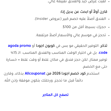
لقيت عرض جيد والفندق تقييمه عالي.
قارن أولاً أو ابحث عن بديل إذا:
الفندق أصلاً عليه خصم كبير (عروض Insider).
حجزك بسيط أقل من 100$.
تحجز في موسم عالي والأسعار أصلاً مرتفعة.
تذكر
: التوفير الحقيقي مو بس في
كوبون اجودا
أو
agoda promo
code
، بل في اختيار الوقت المناسب والفندق المناسب. الـ 15%
توفير ممتاز، لكن حجز فندق في مكان غلط أو وقت غلط = خسارة
حتى مع الخصم.
استخدم
كود خصم اجودا 2026 من
Allcouponat
بذكاء، وقارن
دائماً قبل ما تحجز، ورحلتك بتكون موفقة بإذن الله.
تصفح كل المتاجر