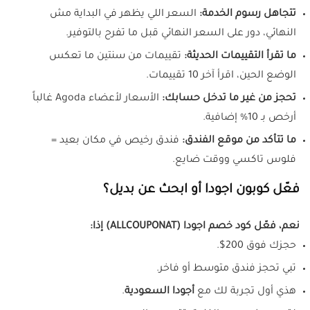
تتجاهل رسوم الخدمة:
السعر اللي يظهر في البداية مش
النهائي، دور على السعر النهائي قبل ما تفرح بالتوفير.
ما تقرأ التقييمات الحديثة:
تقييمات من سنتين ما تعكس
الوضع الحين، اقرأ آخر 10 تقييمات.
تحجز من غير ما تدخل حسابك:
الأسعار لأعضاء Agoda غالباً
أرخص بـ 10% إضافية.
ما تتأكد من موقع الفندق:
فندق رخيص في مكان بعيد =
فلوس تاكسي ووقت ضايع.
فعّل كوبون اجودا أو ابحث عن بديل؟
نعم، فعّل كود خصم اجودا (ALLCOUPONAT) إذا:
حجزك فوق 200$.
تبي تحجز فندق متوسط أو فاخر.
هذي أول تجربة لك مع
أجودا السعودية
.