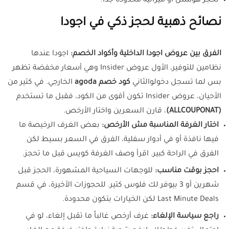
تحجز هوستل أو ميزانية محدودة جداً.
نصائح ذهبية لحجز ذكي في اجودا
الفرق بين عروض اجودا الداخلية وأكواد الخصم:
اجودا عندها
نظامين للتوفير، الأول عروض Insider وهي أسعار مخفضة تظهر
بس لما تسجل دخولوالثاني
كود خصم agoda
الخارجي. في كتير من
الأحيان، عروض Insider تكون أقوى من الكود، فقبل ما تستخدم
(ALLCOUPONAT)
، قارن السعرين واختار الأرخص.
اختار الغرفة المناسبة مش الأرخص:
بعض الغرف الرخيصة ما
فيها نافذة أو في أدوار سفلية، الفرق في السعر بسيط لكن
الفرق في الراحة كبير. اقرأ وصف الغرفة كويس قبل ما تحجز.
احجز بوقت مناسب:
للوجهات السياحية المشهورة، الحجز قبل
شهرين أو 3 بيوفر لك فلوس كتير. للحجوزات الأخيرة، في قسم
Last Minute Deals لكن الخيارات بتكون محدودة.
راجع سياسة الإلغاء:
غرف أرخص غالباً ما تقبل إلغاء، لو في