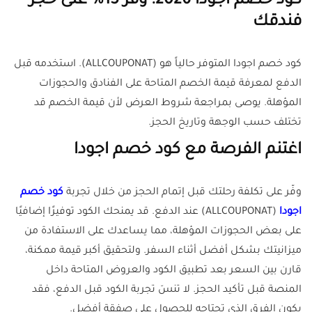
كود خصم اجودا 2026: وفر 15% على حجز
فندقك
كود خصم اجودا المتوفر حالياً هو (ALLCOUPONAT). استخدمه قبل
الدفع لمعرفة قيمة الخصم المتاحة على الفنادق والحجوزات
المؤهلة. يوصى بمراجعة شروط العرض لأن قيمة الخصم قد
تختلف حسب الوجهة وتاريخ الحجز.
اغتنم الفرصة مع كود خصم اجودا
وفّر على تكلفة رحلتك قبل إتمام الحجز من خلال تجربة
كود خصم
اجودا
(ALLCOUPONAT) عند الدفع. قد يمنحك الكود توفيرًا إضافيًا
على بعض الحجوزات المؤهلة، مما يساعدك على الاستفادة من
ميزانيتك بشكل أفضل أثناء السفر. ولتحقيق أكبر قيمة ممكنة،
قارن بين السعر بعد تطبيق الكود والعروض المتاحة داخل
المنصة قبل تأكيد الحجز. لا تنسَ تجربة الكود قبل الدفع، فقد
يكون الفرق الذي تحتاجه للحصول على صفقة أفضل.