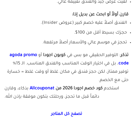
لقيت عرض جيد والفندق تقييمه عالي.
قارن أولاً أو ابحث عن بديل إذا:
الفندق أصلاً عليه خصم كبير (عروض Insider).
حجزك بسيط أقل من 100$.
تحجز في موسم عالي والأسعار أصلاً مرتفعة.
تذكر
: التوفير الحقيقي مو بس في
كوبون اجودا
أو
agoda promo
code
، بل في اختيار الوقت المناسب والفندق المناسب. الـ 15%
توفير ممتاز، لكن حجز فندق في مكان غلط أو وقت غلط = خسارة
حتى مع الخصم.
استخدم
كود خصم اجودا 2026 من
Allcouponat
بذكاء، وقارن
دائماً قبل ما تحجز، ورحلتك بتكون موفقة بإذن الله.
تصفح كل المتاجر