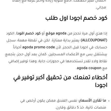
احتمال تغير خططك، ادفع شوية زيادة واختر غرفة مع إلغاء
مجاني.
كود خصم اجودا اول طلب
إذا هذي أول مرة تحجز من
agoda موقع
أو
كود خصم اقودا
، الكود
(ALLCOUPONAT)
يعتبر بداية ممتازة. لكن في نقطة مهمة: سجل
حسابك في اجودا قبل الحجز، لأن
agoda promo code
أحياناً
بيشتغل بس مع الأعضاء المسجلين. كمان بعد أول حجز، بتجمع
نقاط ولاء تقدر تستخدمها في حجوزات جاية، وهذا توفير إضافي
مع
agoda coupon
.
أخطاء تمنعك من تحقيق أكبر توفير في
اجودا
ما تقارن الأسعار:
نفس الفندق ممكن يكون أرخص في
منصات تانية، خذ 5 دقائق وقارن.