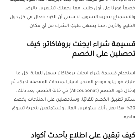
(Allcouponat) هو فرصة مثالية لبدء تجربتك. هذا الكود يعطيك
خصماً فوريًا على أول طلب، مما يجعلك تشعرين بالرضا
والاستمتاع بتجربة التسوق. لا تنسي أن الكود فعال في كل دول
الخليج والأردن، مما يسهل عليكِ الشراء من أي مكان.
قسيمة شراء ايجنت بروفاكاتر: كيف
تحصلين على الخصم
استخدام قسيمة شراء ايجنت بروفاكاتر سهل للغاية. كل ما
عليكِ هو زيارة موقع المتجر، اختيار المنتجات المفضلة لديكِ، ثم
إدخال كود الخصم (Allcouponat) في خانة الخصم. بعد ذلك،
ستتم تطبيق الخصم تلقائيًا، وستحصلين على المنتجات بخصم
20%. هذا يعني أنك ستوفرين المال وتستمتعين بتجربة تسوق
فاخرة.
كيف تبقين على اطلاع بأحدث أكواد