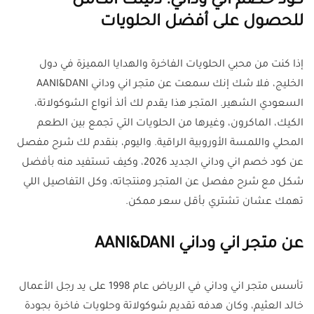
كود خصم اني وداني: دليلك الكامل
للحصول على أفضل الحلويات
إذا كنت من محبي الحلويات الفاخرة والهدايا المميزة في دول
الخليج، فلا شك إنك سمعت عن متجر اني وداني AANI&DANI
السعودي الشهير. المتجر هذا يقدم لك ألذ أنواع الشوكولاتة،
الكيك، الماكرون، وغيرها من الحلويات التي تجمع بين الطعم
المحلي واللمسة الأوروبية الراقية. واليوم، بنقدم لك شرح مفصل
عن كود خصم اني وداني الجديد 2026، وكيف تستفيد منه بأفضل
شكل مع شرح مفصل عن المتجر ومنتجاته، وكل التفاصيل اللي
تهمك عشان تشتري بأقل سعر ممكن.
عن متجر اني وداني AANI&DANI
تأسس متجر اني وداني في الرياض عام 1998 على يد رجل الأعمال
خالد العثيم، وكان هدفه تقديم شوكولاتة وحلويات فاخرة بجودة