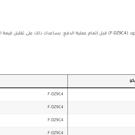
ابدأ أول تجربة شراء من متجر سمارت ايكو باستخدام الكود (F-DZ9C4) قبل إتمام عملية الدفع. 
كو
F-DZ9C4
F-DZ9C4
F-DZ9C4
F-DZ9C4