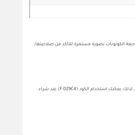
 يحرص فريق كل الكوبونات على مراجعة الكوبونات بصورة مستمرة للتأكد من صلاحيتها،
يوفر متجر Smart Eco مجموعة متنوعة من المنتجات الذكية التي تساعد على رفع مستوى الأمان والراحة داخل المنزل أو المكتب، لذلك يمكنك استخدام الكود (F-DZ9C4) عند شراء