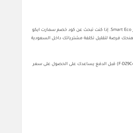
استفد من كود خصم سمارت ايكو (F-DZ9C4) قبل إتمام عملية الشراء واحصل على خصم 5% على المنتجات المؤهلة داخل متجر Smart Eco. إذا كنت تبحث عن كود خصم سمارت ايكو
نحك فرصة لتقليل تكلفة مشترياتك داخل السعودية
سواء كنت ترغب في تأمين منزلك بقفل ذكي يعمل بالبصمة أو إضافة أجهزة ذكية تسهل حياتك اليومية، فإن استخدام الكود (F-DZ9C4) قبل الدفع يساعدك على الحصول على سعر