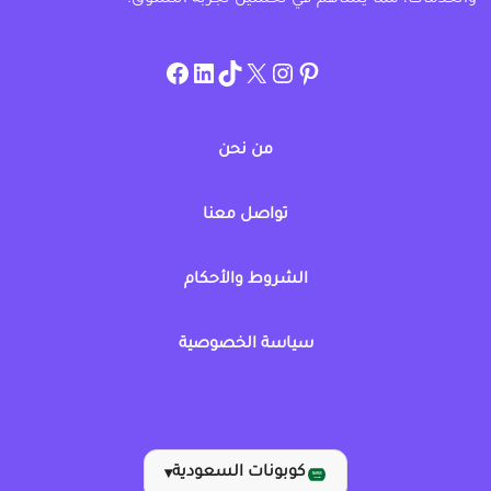
instagram.com/allcouponat
facebook
linkedin
TikTok
twitter
pinterest
من نحن
تواصل معنا
الشروط والأحكام
سياسة الخصوصية
كوبونات السعودية
▾