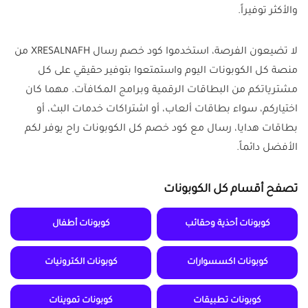
والأكثر توفيراً.
لا تضيعون الفرصة، استخدموا كود خصم رسال XRESALNAFH من
منصة كل الكوبونات اليوم واستمتعوا بتوفير حقيقي على كل
مشترياتكم من البطاقات الرقمية وبرامج المكافآت. مهما كان
اختياركم، سواء بطاقات ألعاب، أو اشتراكات خدمات البث، أو
بطاقات هدايا، رسال مع كود خصم كل الكوبونات راح يوفر لكم
الأفضل دائماً.
تصفح أقسام كل الكوبونات
كوبونات أحذية وحقائب
كوبونات أطفال
كوبونات اكسسوارات
كوبونات الكترونيات
كوبونات تطبيقات
كوبونات تموينات