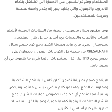
الاستخدام ومتوفر للتحميل على الأجهزة اللي تشتغل بنظام
الأندرويد والآيفون، واللي يخليه يميز إنه يقدم واجهة سلسة
ومريحة للمستخدمين.
يوفر تطبيق رسال مجموعة واسعة من البطاقات الرقمية لأشهر
المتاجر والألعاب والخدمات زي: آيتونز، جوجل بلاي، نتفلكس،
سبوتيفاي، ببجي، فري فاير، وغيرها الكثير. ومع كود خصم رسال
XRESALNAFH من منصة كل الكوبونات، تقدرون تحصلون على
خصم فوري 10% على كل المشتريات، وهذا شيء ما تلاقونه في أي
منصة ثانية.
البرنامج صمم بطريقة تضمن أمان كامل لبياناتكم الشخصية
ومعلومات الدفع، وهذا مو كلام فاضي – رسال معتمد ومرخص
رسمياً، فما عندكم أي مخاوف بخصوص عمليات الشراء. ومع
انتشار البطاقات الرقمية كهدايا مميزة وعملية لكل المناسبات،
صار رسال خيار أساسي للكثيرين.