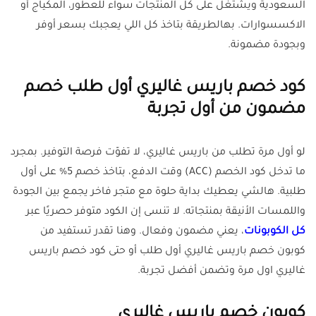
السعودية ويشتغل على كل المنتجات سواء للعطور، المكياج أو
الاكسسوارات. بهالطريقة بتاخذ كل اللي يعجبك بسعر أوفر
وبجودة مضمونة.
كود خصم باريس غاليري أول طلب خصم
مضمون من أول تجربة
لو أول مرة تطلب من باريس غاليري، لا تفوّت فرصة التوفير. بمجرد
ما تدخل كود الخصم (ACC) وقت الدفع، بتاخذ خصم 5% على أول
طلبية. هالشي يعطيك بداية حلوة مع متجر فاخر يجمع بين الجودة
واللمسات الأنيقة بمنتجاته. لا تنسى إن الكود متوفر حصريًا عبر
كل الكوبونات
، يعني مضمون وفعال. وهنا تقدر تستفيد من
كوبون خصم باريس غاليري أول طلب أو حتى كود خصم باريس
غاليري اول مرة وتضمن أفضل تجربة.
كوبون خصم باريس غاليري