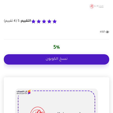
التقييم:
5
(
4
تقييم)
468
5%
نسخ الكوبون