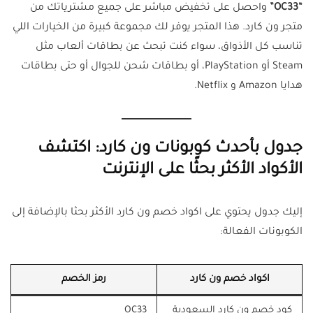
“OC33”
واحصل على تخفيض مباشر على جميع مشترياتك من
متجر ون كارد. هذا المتجر يوفر لك مجموعة كبيرة من الخيارات اللي
تناسب كل الأذواق، سواء كنت تبحث عن بطاقات ألعاب مثل
Steam أو PlayStation، أو بطاقات شحن للجوال أو حتى بطاقات
هدايا Amazon و Netflix.
جدول بأحدث كوبونات ون كارد: اكتشف
الأكواد الأكثر بحثًا على الإنترنت
إليك جدول يحتوي على اكواد خصم ون كارد الأكثر بحثا بالإضافة إلى
الكوبونات الفعالة:
اكواد خصم ون كارد
رمز الخصم
كود خصم ون كارد السعودية
OC33