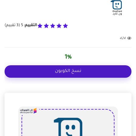
التقييم:
5
(
3
تقييم)
424
1%
نسخ الكوبون