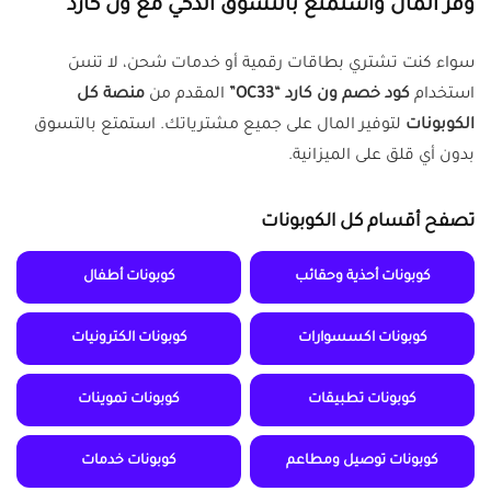
وفر المال واستمتع بالتسوق الذكي مع ون كارد
سواء كنت تشتري بطاقات رقمية أو خدمات شحن، لا تنسَ
استخدام
كود خصم ون كارد “OC33”
المقدم من
منصة كل
الكوبونات
لتوفير المال على جميع مشترياتك. استمتع بالتسوق
بدون أي قلق على الميزانية.
تصفح أقسام كل الكوبونات
كوبونات أحذية وحقائب
كوبونات أطفال
كوبونات اكسسوارات
كوبونات الكترونيات
كوبونات تطبيقات
كوبونات تموينات
كوبونات توصيل ومطاعم
كوبونات خدمات