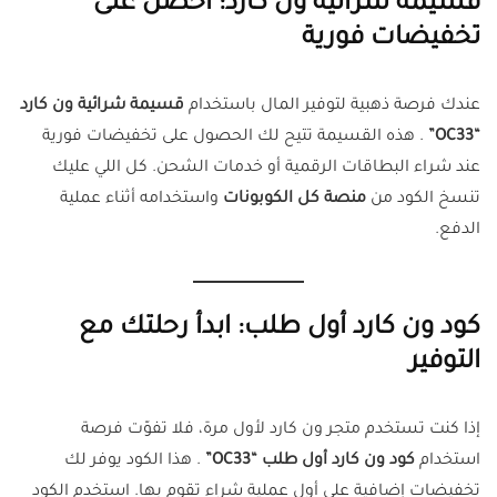
قسيمة شرائية ون كارد: احصل على
تخفيضات فورية
عندك فرصة ذهبية لتوفير المال باستخدام
قسيمة شرائية ون كارد
“OC33”
. هذه القسيمة تتيح لك الحصول على تخفيضات فورية
عند شراء البطاقات الرقمية أو خدمات الشحن. كل اللي عليك
تنسخ الكود من
منصة كل الكوبونات
واستخدامه أثناء عملية
الدفع.
كود ون كارد أول طلب: ابدأ رحلتك مع
التوفير
إذا كنت تستخدم متجر ون كارد لأول مرة، فلا تفوّت فرصة
استخدام
كود ون كارد أول طلب “OC33”
. هذا الكود يوفر لك
تخفيضات إضافية على أول عملية شراء تقوم بها. استخدم الكود