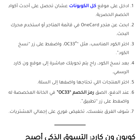
ادخل على موقع
كل الكوبونات
عشان تحصل على أحدث أكواد
الخصم الحصرية.
ابحث عن متجر OneCard في قائمة المتاجر أو استخدم محرك
البحث.
اختر الكود المناسب، مثل “OC33″، واضغط على زر “نسخ
الكود”.
بعد نسخ الكود، راح يتم تحويلك مباشرة إلى موقع ون كارد
الرسمي.
اختر المنتجات اللي تحتاجها واضفها إلى السلة.
عند الدفع، الصق
رمز الخصم “OC33”
في الخانة المخصصة له
واضغط على زر “تطبيق”.
شوف الفرق بنفسك، تخفيض فوري على إجمالي المشتريات.
كوبون ون كارد: التسوق الذكي أصبح