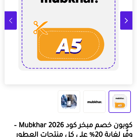
كوبون خصم مبخر كود Mubkhar 2026 –
وفّر لغاية 20% على كل منتجات العطور