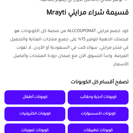
توفير مجاني بالكامل بدون أي رسوم إضافية.
قسيمة شراء مرايتي Mrayti
كود خصم مرايتي ALLCOUPONAT من منصة كل الكوبونات هو
فرصتك الذهبية لتوفير 15% على جميع منتجات العناية والتجميل
في متجر مرايتي، سواء كنت في السعودية أو الأردن. لا تفوت
الفرصة، وابدأ التسوق الآن مع ضمان جودة المنتجات وأفضل
الأسعار.
تصفح أقسام كل الكوبونات
كوبونات أحذية وحقائب
كوبونات أطفال
كوبونات اكسسوارات
كوبونات الكترونيات
كوبونات تطبيقات
كوبونات تموينات