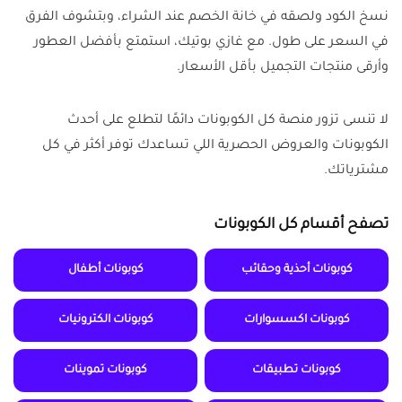
نسخ الكود ولصقه في خانة الخصم عند الشراء، وبتشوف الفرق
في السعر على طول. مع غازي بوتيك، استمتع بأفضل العطور
وأرقى منتجات التجميل بأقل الأسعار.
لا تنسى تزور منصة كل الكوبونات دائمًا لتطلع على أحدث
الكوبونات والعروض الحصرية اللي تساعدك توفر أكثر في كل
مشترياتك.
تصفح أقسام كل الكوبونات
كوبونات أحذية وحقائب
كوبونات أطفال
كوبونات اكسسوارات
كوبونات الكترونيات
كوبونات تطبيقات
كوبونات تموينات