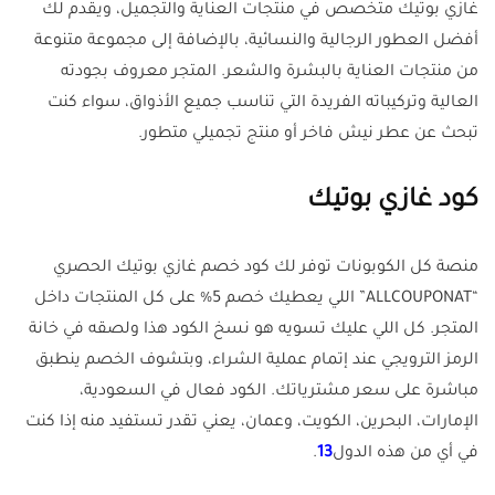
غازي بوتيك متخصص في منتجات العناية والتجميل، ويقدم لك
أفضل العطور الرجالية والنسائية، بالإضافة إلى مجموعة متنوعة
من منتجات العناية بالبشرة والشعر. المتجر معروف بجودته
العالية وتركيباته الفريدة التي تناسب جميع الأذواق، سواء كنت
تبحث عن عطر نيش فاخر أو منتج تجميلي متطور.
كود غازي بوتيك
منصة كل الكوبونات توفر لك كود خصم غازي بوتيك الحصري
“ALLCOUPONAT” اللي يعطيك خصم 5% على كل المنتجات داخل
المتجر. كل اللي عليك تسويه هو نسخ الكود هذا ولصقه في خانة
الرمز الترويجي عند إتمام عملية الشراء، وبتشوف الخصم ينطبق
مباشرة على سعر مشترياتك. الكود فعال في السعودية،
الإمارات، البحرين، الكويت، وعمان، يعني تقدر تستفيد منه إذا كنت
في أي من هذه الدول
3
1
.