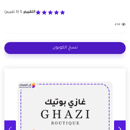
التقييم:
5
(
3
تقييم)
434
نسخ الكوبون