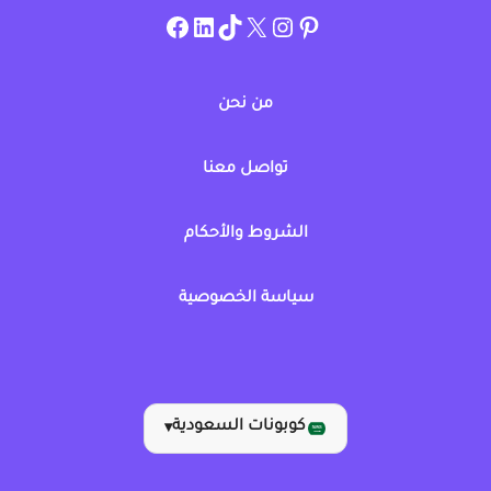
instagram.com/allcouponat
facebook
linkedin
TikTok
twitter
pinterest
من نحن
تواصل معنا
الشروط والأحكام
سياسة الخصوصية
كوبونات السعودية
▾