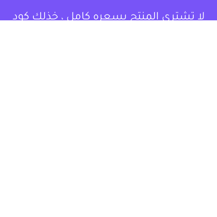
لا تشتري المنتج بسعره كامل ، خذلك كود
خصم.
كل الكوبونات هو موقع إلكتروني متخصص في تقديم كوبونات
خصم وعروض تسوق للمستخدمين في العالم العربي. يستهدف
بشكل أساسي المتسوقين اونلاين، مقدماً لهم قيمة حقيقية من
خلال توفير فرص للتوفير على مجموعة واسعة من المنتجات
والخدمات، مما يساهم في تحسين تجربة التسوق.
instagram.com/allcouponat
facebook
linkedin
TikTok
twitter
pinterest
من نحن