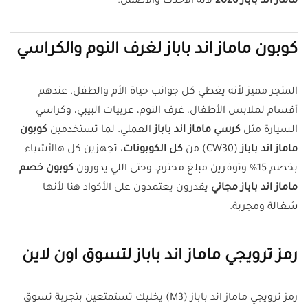
ماماز اند باباز 2026
لأنه الأحدث والأضمن.
كوبون ماماز اند باباز لغرف النوم والكراسي
المتجر مميز لأنه يغطي كل جوانب حياة الأم والطفل. عندهم
أقسام لملابس الأطفال، غرف النوم، عربيات البيبي، وكراسي
السيارة مثل
كرسي ماماز اند باباز
العملي. لما تستخدمين
كوبون
ماماز اند باباز
(CW30) من
كل الكوبونات
، تجهزين كل هالأشياء
بخصم 15% وتوفرين مبلغ محترم. وحتى اللي يدورون
كوبون خصم
ماماز اند باباز مجاني
يقدرون يعتمدون على الأكواد هنا لأنها
شغالة ومجربة.
رمز ترويجي ماماز اند باباز لتسوق اون لاين
رمز ترويجي ماماز اند باباز (M3) يخليك تستمتعين بتجربة تسوق