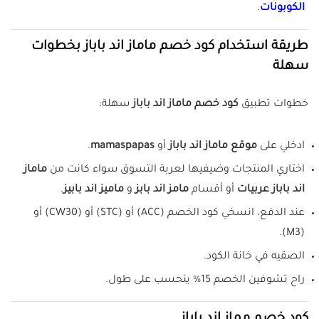
الكوبونات
.
طريقة استخدام كود خصم ماماز اند باباز بخطوات
سهلة
خطوات تطبيق
كود خصم ماماز اند باباز
سهلة:
ادخلي على
موقع ماماز اند باباز
أو
mamaspapas
.
اختاري المنتجات وضيفيها لعربة التسوق سواء كانت من
ماماز
اند باباز عربيات
أو أقسام
مامز اند بابز
و
ماميز اند بابيز
.
عند الدفع، انسخي كود الخصم (ACC) أو (STC) أو (CW30) أو
(M3).
الصقيه في خانة الكود.
راح تشوفين الخصم 15% ينحسب على طول.