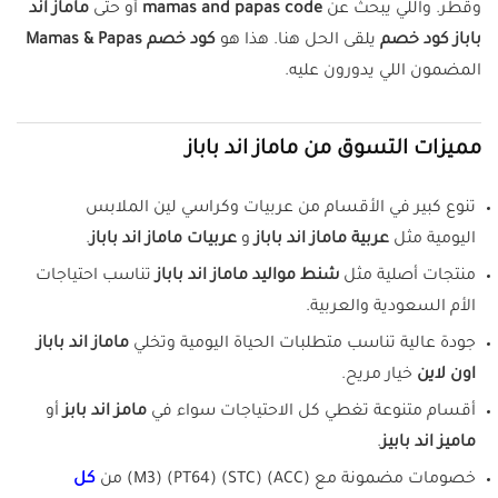
وقطر. واللي يبحث عن
mamas and papas code
أو حتى
ماماز اند
باباز كود خصم
يلقى الحل هنا. هذا هو
كود خصم Mamas & Papas
المضمون اللي يدورون عليه.
مميزات التسوق من ماماز اند باباز
تنوع كبير في الأقسام من عربيات وكراسي لين الملابس
اليومية مثل
عربية ماماز اند باباز
و
عربيات ماماز اند باباز
.
منتجات أصلية مثل
شنط مواليد ماماز اند باباز
تناسب احتياجات
الأم السعودية والعربية.
جودة عالية تناسب متطلبات الحياة اليومية وتخلي
ماماز اند باباز
اون لاين
خيار مريح.
أقسام متنوعة تغطي كل الاحتياجات سواء في
مامز اند بابز
أو
ماميز اند بابيز
.
خصومات مضمونة مع (ACC) (STC) (PT64) (M3) من
كل