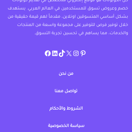
كل الكوبونات هو موقع إلكتروني متخصص في تقديم كوبونات
خصم وعروض تسوق للمستخدمين في العالم العربي. يستهدف
بشكل أساسي المتسوقين اونلاين، مقدماً لهم قيمة حقيقية من
خلال توفير فرص للتوفير على مجموعة واسعة من المنتجات
والخدمات، مما يساهم في تحسين تجربة التسوق.
instagram.com/allcouponat
facebook
linkedin
TikTok
twitter
pinterest
من نحن
تواصل معنا
الشروط والأحكام
سياسة الخصوصية