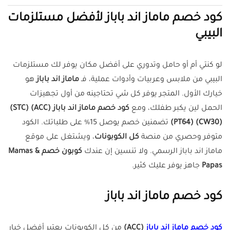
كود خصم ماماز اند باباز لأفضل مستلزمات
البيبي
لو كنتي أم أو حامل وتدوري على أفضل مكان يوفر لك مستلزمات
البيبي من ملابس وعربيات وأدوات عملية، فـ
ماماز اند باباز
هو
خيارك الأول. المتجر يوفر كل شي تحتاجينه من أول تجهيزات
الحمل لين يكبر طفلك، ومع
كود خصم ماماز اند باباز (ACC) (STC)
(CW30) (PT64)
تضمنين خصم يوصل 15% على طلباتك. الكود
متوفر وحصري من منصة
كل الكوبونات
، ويشتغل على موقع
ماماز اند باباز الرسمي. ولا تنسين إن عندك
كوبون خصم Mamas &
Papas
جاهز يوفر عليك كثير.
كود خصم ماماز اند باباز
كود خصم ماماز اند باباز
(ACC)
من كل الكوبونات يعتبر أفضل خيار