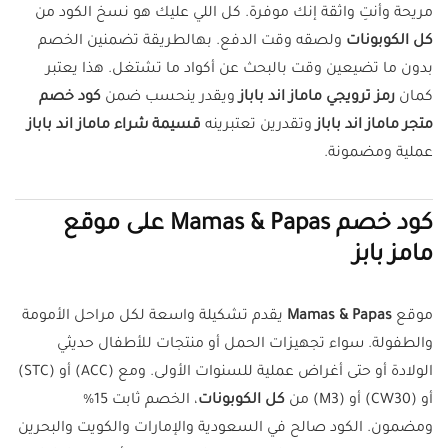
مريحة وأنتِ واثقة إنك موفرة. كل اللي عليك هو نسخ الكود من
كل الكوبونات
ولصقه وقت الدفع. بهالطريقة تضمنين الخصم
بدون ما تضيعين وقت بالبحث عن أكواد ما تشتغل. هذا يعتبر
كمان
رمز ترويجي ماماز اند باباز
ويقدر ينحسب ضمن
كود خصم
متجر ماماز اند باباز
وتقدرين تعتبرينه
قسيمة شراء ماماز اند باباز
عملية ومضمونة.
كود خصم Mamas & Papas على موقع
مامز بابز
موقع
Mamas & Papas
يقدم تشكيلة واسعة لكل مراحل الأمومة
والطفولة. سواء تجهيزات الحمل أو منتجات للأطفال حديثي
الولادة أو حتى أغراض عملية للسنوات الأولى. ومع (ACC) أو (STC)
أو (CW30) أو (M3) من
كل الكوبونات
، الخصم ثابت 15%
ومضمون. الكود صالح في السعودية والإمارات والكويت والبحرين