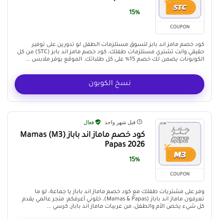
15%
COUPON
كود خصم مامز اند بابز لتسوق مستلزمات الطفل لو تدورين على توفير
حقيقي وانت تشتري مستلزمات طفلك، كود خصم مامز اند بابز (STC) من كل
الكوبونات يضمن لك خصم 15% على كل طلباتك. الموقع يوفر ملابس ...
نسخ الكوبون
قبل شهر واحد
فعال
كود خصم ماماز اند باباز (M3) Mamas
Papas 2026
15%
COUPON
وفر على مشتريات طفلك مع كود خصم ماماز اند باباز يا جماعة، لو ما
تعرفون ماماز اند باباز (Mamas & Papas)، خلوني أعرفكم: متجر عالمي يقدم
كل شيء يخص الأم والطفل، من عربيات ماماز اند باباز، كرسي ...