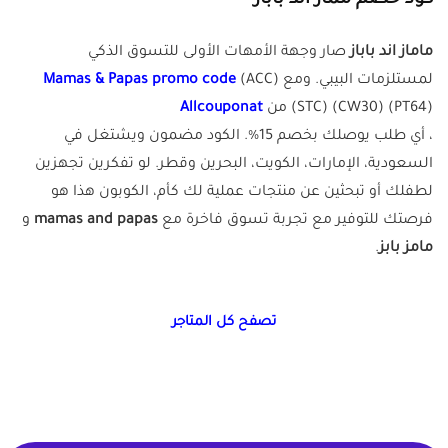
كود خصم مماز اند باباز
ماماز اند باباز
صار وجهة الأمهات الأولى للتسوق الذكي
لمستلزمات البيبي. ومع
(ACC)
Mamas & Papas promo code
(STC) (CW30) (PT64) من
Allcouponat
، أي طلب يوصلك بخصم 15%. الكود مضمون ويشتغل في
السعودية، الإمارات، الكويت، البحرين وقطر. لو تفكرين تجهزين
لطفلك أو تبحثين عن منتجات عملية لك كأم، الكوبون هذا هو
فرصتك للتوفير مع تجربة تسوق فاخرة مع
mamas and papas
و
مامز بابز
.
تصفح كل المتاجر