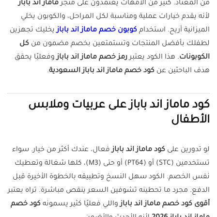
من المعتاد. كثير من الأمهات يعتمدون على متجر
ماماز اند باباز
لأنه يقدم خيارات عملية ومناسبة لكل المراحل، والكوبون يخلي
الميزانية أريح. استخدام
كوبون خصم ماماز اند باباز
يخليك تجهزين
لطفلك بأفضل المنتجات وتستمتعين بخصم مضمون من
كل
الكوبونات
. هذا الكود يعتبر
رمز خصم ماماز اند باباز
وفعليًا يحقق
هدف الباحثين عن
كود خصم ماماز اند باباز السعودية
.
كود ماماز اند باباز على عربيات وملابس
الأطفال
لو تدورين على
كود ماماز اند باباز
فعال، عندك أكثر من خيار. سواء
تستخدمين (STC) أو (PT64) أو حتى (M3)، كلها شغالة وتعطيك
نفس الخصم. الكود سهل النسخ وتطبيقه بالخطوة الأخيرة قبل
الدفع. مجرد ما تحطينه تشوفين السعر ينقص مباشرة. تراه يعتبر
أقوى كود خصم ماماز اند باباز
واللي فعليًا كثير يسمونه
كود خصم