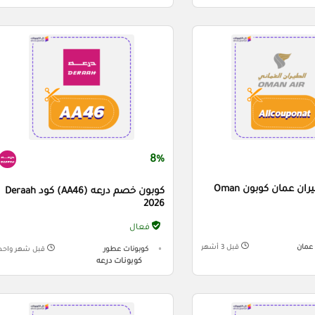
8%
كود خصم طيران عمان كوبون Oman
كوبون خصم درعه (AA46) كود Deraah
2026
فعال
عمان
قبل 3 أشهر
كوبونات عطور
قبل شهر واحد
كوبونات درعه