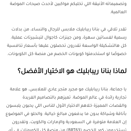
وتصميماته الأنيقة اللي تخليكم مواكبين لأحدث صيحات الموضة
العالمية.
تقدر تلاقي في بنانا ريبابليك ملابس للرجال والنساء، من بدلات
رسمية لفساتين سهرة، ومن جينزات كاجوال لتيشيرتات عملية.
كل هالتشكيلة الواسعة تقدرون تحصلون عليها بأسعار تنافسية
خصوصًا لو استخدمتوا كوبونات الخصم من منصة كل الكوبونات.
لماذا بنانا ريبابليك هو الاختيار الأفضل؟
يا جماعة، بنانا ريبابليك مو مجرد متجر عادي للملابس، هو علامة
تجارية رائدة في عالم الموضة. تميزهم بالتصاميم الفريدة
والقصات المميزة خلاهم الاختيار الأول للناس اللي يحبون يلبسون
بأناقة وشياكة بدون ما يدفعون مبالغ خيالية. والحلو في الموضوع
إن العلامة متوفرة في السعودية والإمارات والكويت، وتقدرون
تستخدمون كود الخصم (BRT63) من منصة كل الكوبونات في أي