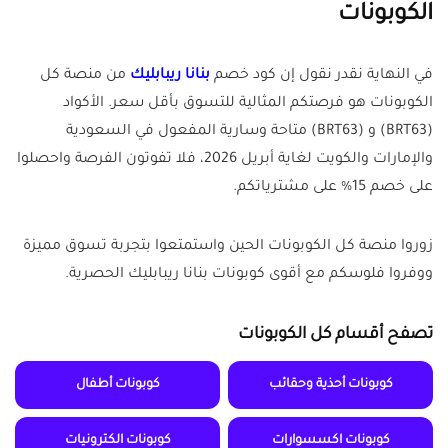
الكوبونات
في النهاية نقدر نقول إن كود خصم
بنانا ريبابليك
من منصة كل
الكوبونات هو فرصتكم المثالية للتسوق بأقل سعر. الأكواد
(BRT63) و (BRT63) متاحة وسارية المفعول في السعودية
والإمارات والكويت لغاية أبريل 2026، فلا تفوتون الفرصة واحصلوا
على خصم 15% على مشترياتكم.
زوروا منصة كل الكوبونات الحين واستمتعوا بتجربة تسوق مميزة
ووفروا فلوسكم مع أقوى كوبونات بنانا ريبابليك الحصرية.
تصفح أقسام كل الكوبونات
كوبونات أحذية وحقائب
كوبونات أطفال
كوبونات اكسسوارات
كوبونات الكترونيات