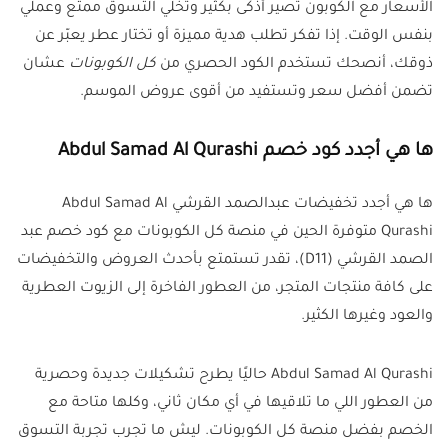
الأسعار مع الكوبون تصير أذكى بكثير وتخلي التسوق ممتع وعملي
بنفس الوقت. إذا تفكر تطلب هدية مميزة أو تختار عطر يعبّر عن
ذوقك، أنصحك تستخدم الكود الحصري من
كل الكوبونات
عشان
تضمن أفضل سعر وتستفيد من أقوى عروض الموسم.
ها هي أجدد كود خصم Abdul Samad Al Qurashi
ها هي أجدد تخفيضات عبدالصمد القرشي Abdul Samad Al
Qurashi متوفرة الحين في منصة كل الكوبونات مع كود خصم عبد
الصمد القرشي (D11)، تقدر تستمتع بأحدث العروض والتخفيضات
على كافة منتجات المتجر، من العطور الفاخرة إلى الزيوت العطرية
والعود وغيرها الكثير.
Abdul Samad Al Qurashi حاليًا يطرح تشكيلات جديدة وحصرية
من العطور اللي ما تلاقيها في أي مكان ثاني، وكلها متاحة مع
الخصم بفضل منصة كل الكوبونات. ليش ما تجرب تجربة التسوق