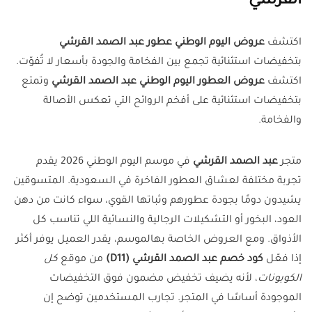
القرشي
اكتشف
عروض اليوم الوطني عطور عبد الصمد القرشي
بتخفيضات استثنائية تجمع بين الفخامة والجودة بأسعار لا تُفوّت.
اكتشف
عروض العطور اليوم الوطني عبد الصمد القرشي
وتمتع
بتخفيضات استثنائية على أفخم الروائح التي تعكس الأصالة
والفخامة.
متجر
عبد الصمد القرشي
في موسم اليوم الوطني 2026 يقدم
تجربة مختلفة لعشاق العطور الفاخرة في السعودية. المتسوقين
يشيدون دومًا بجودة عطورهم وثباتها القوي، سواء كانت من دهن
العود، البخور أو التشكيلات الرجالية والنسائية اللي تناسب كل
الأذواق. ومع العروض الخاصة بهالموسم، يقدر العميل يوفر أكثر
إذا فعّل
كود خصم عبد الصمد القرشي (D11)
من موقع
كل
الكوبونات
، لأنه يضيف تخفيض مضمون فوق التخفيضات
الموجودة أساسًا في المتجر. تجارب المستخدمين توضح إن