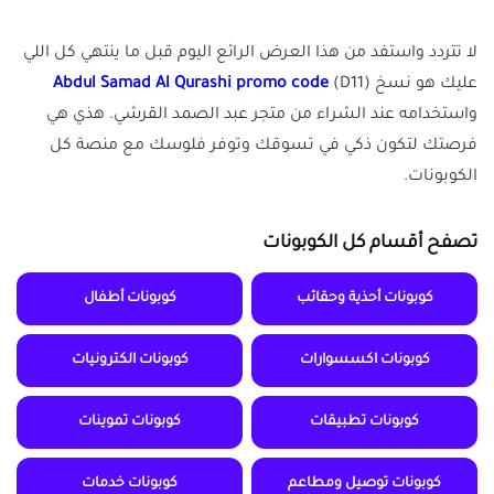
لا تتردد واستفد من هذا العرض الرائع اليوم قبل ما ينتهي كل اللي
عليك هو نسخ
(D11)
Abdul Samad Al Qurashi promo code
واستخدامه عند الشراء من متجر عبد الصمد القرشي. هذي هي
فرصتك لتكون ذكي في تسوقك وتوفر فلوسك مع منصة كل
الكوبونات.
تصفح أقسام كل الكوبونات
كوبونات أحذية وحقائب
كوبونات أطفال
كوبونات اكسسوارات
كوبونات الكترونيات
كوبونات تطبيقات
كوبونات تموينات
كوبونات توصيل ومطاعم
كوبونات خدمات