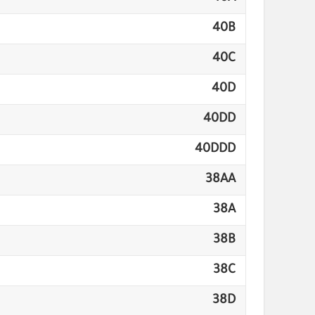
40B
40C
40D
40DD
40DDD
38AA
38A
38B
38C
38D