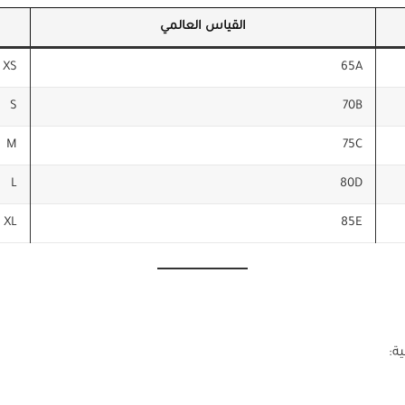
القياس العالمي
XS
65A
S
70B
M
75C
L
80D
XL
85E
ة: