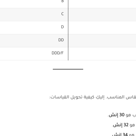
B
C
D
DD
DDD/F
قاس المناسب. إليكِ كيفية تحويل القياسات:
30 إنش
.
32 إنش
.
34 إنش
.