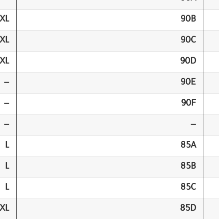
XL
90B
XL
90C
XL
90D
—
90E
—
90F
—
—
L
85A
L
85B
L
85C
XL
85D