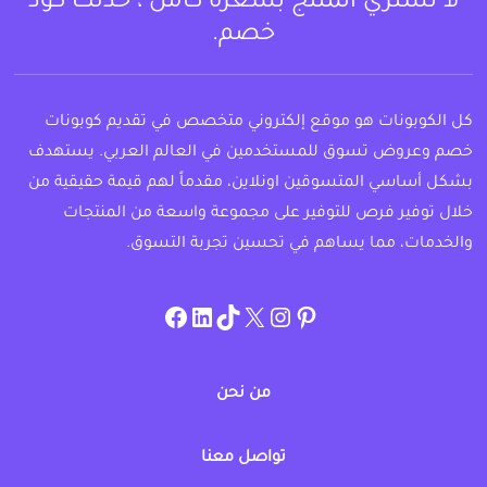
لا تشتري المنتج بسعره كامل ، خذلك كود
خصم.
كل الكوبونات هو موقع إلكتروني متخصص في تقديم كوبونات
خصم وعروض تسوق للمستخدمين في العالم العربي. يستهدف
بشكل أساسي المتسوقين اونلاين، مقدماً لهم قيمة حقيقية من
خلال توفير فرص للتوفير على مجموعة واسعة من المنتجات
والخدمات، مما يساهم في تحسين تجربة التسوق.
instagram.com/allcouponat
facebook
linkedin
TikTok
twitter
pinterest
من نحن
تواصل معنا