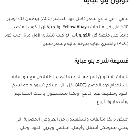
كوبون يلو عباية
مافي داعي تدفع سعر كامل كود الخصم (ACC) بيضمن لك توفير
10% على كل منتجات
Yellow Abaya
، والميزة إن الكود دا متجدد
دايماً على منصة
كل الكوبونات
. لو كنت تشتري لأول مرة، جرب كود
(ACC) واشتري عباية بجودة عالية وسعر مميز.
قسيمة شراء يلو عباية
يا بنات، لا تفوتن الفرصة الذهبية لتجديد إطلالتكن مع يلو عباية
باستخدام كود الخصم
(ACC)
. كل اللي عليكم تسوونه هو نسخ
الكود وتطبيقه عند الدفع، وبكذا تستمتعون بأحدث التصاميم
وبأسعار ولا أروع.
خليكن دايمًا متألقات وتستفيدون من العروض الحصرية اللي
بتخلي تسوقكن أسهل وأجمل. انطلقي وجربي الكود، وخلي