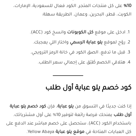
10%
على كل منتجات المتجر. الكود فعال للسعودية، الإمارات،
الكويت، قطر، البحرين، وعمان. الطريقة سهلة:
ادخل على موقع
كل الكوبونات
وانسخ كود (ACC).
روّح لموقع
يلو عباية الرسمي
واختار اللي يعجبك.
قبل ما تدفع، الصق الكود في خانة الرمز الترويجي.
هتلاقي الخصم طُبّق على إجمالي سعر الطلب.
كود خصم يلو عباية أول طلب
إذا كنت جديدًا في التسوق من
يلو عباية
، فإن
كود خصم
يلو عباية
أول طلب
يمنحك فرصة رائعة لتوفير 10% على أول مشترياتك.
باستخدام الكود (ACC)، ستحصل على خصم مباشر عند الدفع على
كل العبايات المتاحة في
موقع
يلو عباية
Yellow Abaya.