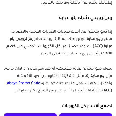
إطلالتك تتكلم عن أناقتك وفرحتك بالتوفير.
رمز ترويجي شراء يلو عباية
إذا كنتِ بتبحثين عن أحدث صيحات العبايات الفخمة والعصرية،
فمتجر
يلو عباية
هو وجهتك المثالية. وباستخدام
رمز ترويجي يلو
عباية (ACC)
المتوفر حصريًا عبر
كل الكوبونات
، تحصلي على
خصم
10% مباشر
على أي منتجات متاحة في المتجر.
سواء كنتِ تشرين عباية كلاسيكية أو تصاميم مودرن وألوان جريئة،
فإن
يلو عباية
يقدم لكِ تشكيلة لا تقاوم من أجود الأقمشة
وأفضل الخامات. وكل ما تحتاجينه هو لصق
Abaya Promo Code
(ACC)
عند إنهاء الشراء لتوفير جزء من المبلغ بكل سهولة.
تصفح أقسام كل الكوبونات