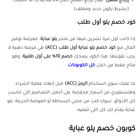
إرجاع سهل
: تقدر ترجع المنتج خلال 24 ساعة إذا ما ناسبك
(بشرط يكون جديد ومغلف).
كود خصم يلو أول طلب
إذا كانت أول مرة تشرين فيها من متجر
يلو عباية
، ففرصة توفير
المال مع
كود خصم يلو عباية أول طلب (ACC)
هي فرصة ذهبية لا
يجب تفويتها. هذا الكود يمنحك
خصم 10% على أول طلبية
، وهو
متاح فقط من خلال
كل الكوبونات
.
ما عليك سوى استخدام
الرمز
(ACC)
قبل إنهاء عملية الشراء،
وهتستفيدي من أسعار مخفضة على أجمل التصاميم التي تناسب
كل الأذواق. سواء كنتِ من محبي البساطة أو الموضة الجريئة، يلو
عباية يقدّم لكِ كل اللي تتمنيه.
كوبون خصم يلو عباية