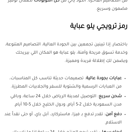
من التصاميم الفاخرة. الكود يأتي من
كل الكوبونات
لضمان توفير
مضمون وسريع.
رمز ترويجي يلو عباية
باختصار، إذا تبينين تجمعين بين الجودة العالية، التصاميم المتنوعة،
وخدمة تسوق مريحة وآمنة، يلو عباية هو المكان اللي بيريحك
ويضمن لكِ إطلالة فريدة ومميزة.
عبايات بجودة عالية
: تصميمات حديثة تناسب كل المناسبات،
من العبايات الرسمية والشتوية للسفر والجلابيات المطرزة.
شحن سريع
: التوصيل لمدينة الرياض خلال 24 ساعة، وباقي
مدن السعودية خلال 2-5 أيام، ودول الخليج خلال 5-10 أيام.
دفع آمن
: تقدر تدفع بـ فيزا، ماستركارد، آبل باي، أو حتى نقداً عند
الاستلام.